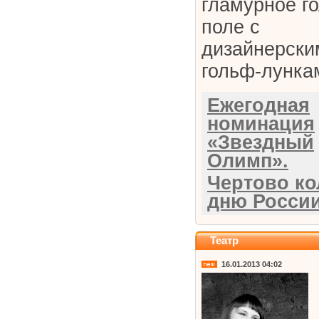
гламурное г
поле с
дизайнерски
гольф-лунка
Ежегодная
номинация
«Звездный
Олимп».
Чертово ко
дню России
Театр
16.01.2013 04:02