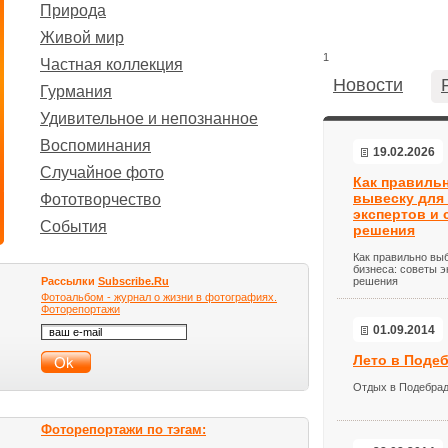
Природа
Живой мир
1
Частная коллекция
Новости
Гурмания
Удивительное и непознанное
Воспоминания
19.02.2026
Случайное фото
Как правиль
вывеску для
Фототворчество
экспертов и
События
решения
Как правильно вы
бизнеса: советы 
Рассылки
Subscribe.Ru
решения
Фотоальбом - журнал о жизни в фотографиях.
Фоторепортажи
01.09.2014
Лето в Поде
Отдых в Подебрад
Фоторепортажи по тэгам: