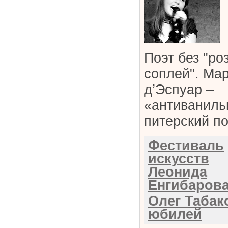
Поэт без "ро
соплей". Ма
д’Эспуар –
«антиваниль
питерский поэ
Фестиваль
искусств
Леонида
Енгибаров
Олег Табак
юбилей