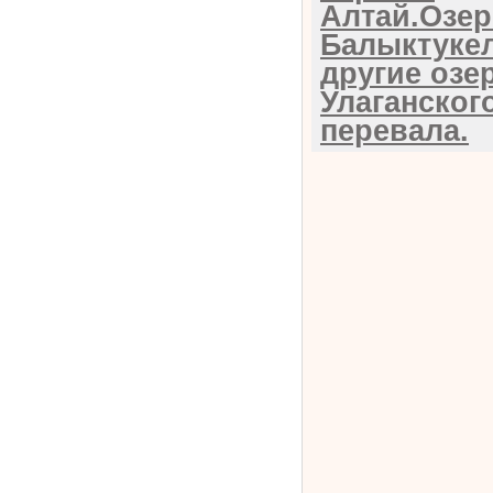
Алтай.Озе
Балыктуке
другие озе
Улаганског
перевала.