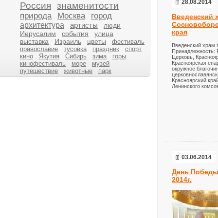
28.08.2014
Россия
знаменитости
природа
Москва
город
Введенский х
Сосновоборс
архитектура
артисты
люди
края
Иерусалим
события
улица
выставка
Израиль
цветы
фестиваль
Введенский храм 
православие
тусовка
праздник
спорт
Принадлежность: 
кино
Якутия
Сибирь
зима
горы
Церковь, Красноя
кинофестиваль
море
музей
Красноярская епа
окружное благочи
путешествие
животные
парк
церковнославянск
Красноярский край
Ленинского комсо
03.06.2014
День Победы
2014г.