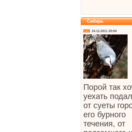
Сибирь
24.12.2011 20:04
Порой так хо
уехать пода
от суеты гор
его бурного
течения, от