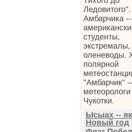
Тихого до
Ледовитого".
Амбарчика --
американски
студенты,
экстремалы,
оленеводы. 
полярной
метеостанци
"Амбарчик" -
метеорологи
Чукотки.
Ысыах -- я
Новый год
Флаг Побе