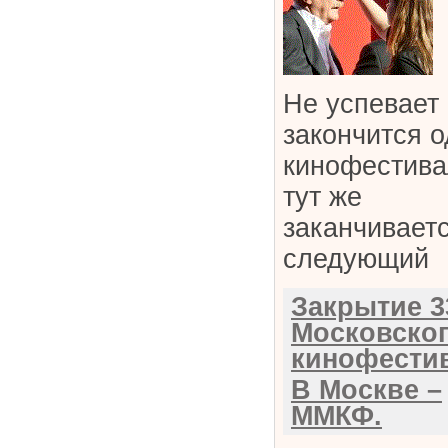
Не успевает
закончится 
кинофестива
тут же
заканчивает
следующий
Закрытие 3
Московско
кинофести
В Москве –
ММКФ.