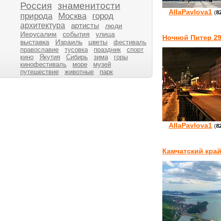
Россия
знаменитости
AllaPavlova1
(
8
природа
Москва
город
архитектура
артисты
люди
Иерусалим
события
улица
Ночной Питер 29
выставка
Израиль
цветы
фестиваль
православие
тусовка
праздник
спорт
кино
Якутия
Сибирь
зима
горы
кинофестиваль
море
музей
путешествие
животные
парк
AllaPavlova1
(
8
Камчатский край