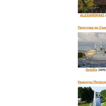
ALEXANDRA81
Прогулка по Сан
SolnDv
(
1676
)
Красоты Петро