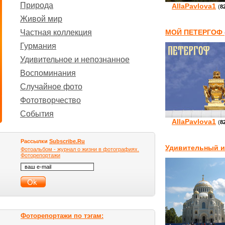
Природа
AllaPavlova1
(
8
Живой мир
Частная коллекция
МОЙ ПЕТЕРГОФ
Гурмания
Удивительное и непознанное
Воспоминания
Случайное фото
Фототворчество
События
AllaPavlova1
(
8
Рассылки
Subscribe.Ru
Удивительный и
Фотоальбом - журнал о жизни в фотографиях.
Фоторепортажи
Фоторепортажи по тэгам: