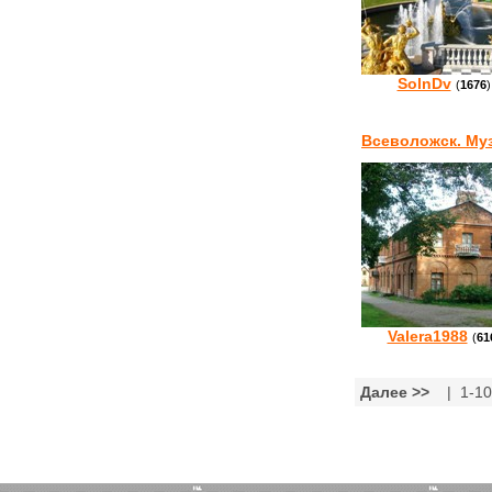
SolnDv
(
1676
)
Всеволожск. Му
Valera1988
(
61
Далее >>
| 1-1