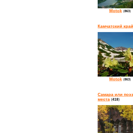
Motok
(
863
)
Камчатский кра
Motok
(
863
)
Самара или поэз
места
(
418
)