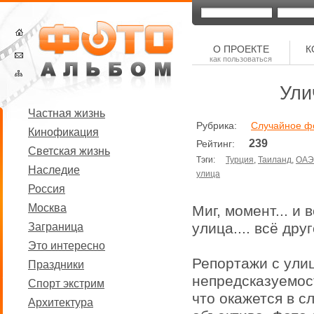
О ПРОЕКТЕ
К
как пользоваться
Ули
Частная жизнь
Рубрика:
Случайное ф
Кинофикация
239
Рейтинг:
Светская жизнь
Тэги:
Турция
,
Таиланд
,
ОАЭ
Наследие
улица
Россия
Москва
Миг, момент... и 
улица.... всё друг
Заграница
Это интересно
Репортажи с ули
Праздники
непредсказуемост
Спорт экстрим
что окажется в 
Архитектура