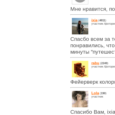
Мне нравится, п
ixia
(
4811
)
участник /фоторе
Спасбо всем за т
понравились, что
минуты "путешес
rabu
(
2249
)
участник /фоторе
Фейерверк колор
Lola
(
190
)
участник
Спасибо Вам, ixi