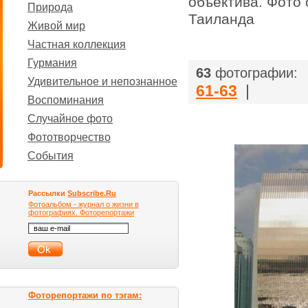
объектива. Фото
Природа
Таиланда
Живой мир
Частная коллекция
Гурмания
|
63
фотографии:
Удивительное и непознанное
61-63
|
Воспоминания
Случайное фото
Фототворчество
События
Рассылки
Subscribe.Ru
Фотоальбом - журнал о жизни в
фотографиях. Фоторепортажи
Фоторепортажи по тэгам: