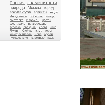
Россия
знаменитости
природа
Москва
город
архитектура
артисты
люди
Иерусалим
события
улица
выставка
Израиль
цветы
фестиваль
православие
тусовка
праздник
спорт
кино
Якутия
Сибирь
зима
горы
кинофестиваль
море
музей
путешествие
животные
парк