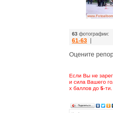
|
63
фотографии:
61-63
|
Оцените ре
Если Вы не заре
и сила Вашего г
х баллов до
5
-ти.
Поделиться…