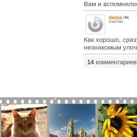
Вам и вспомнилос
darina
(
40
)
участник
Как хорошо, сраз
незнакомым улоч
14
комментариев