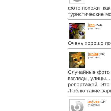
фото похожи ,ка
туристические мом
Iren
(
274
)
участник
Очень хорошо полу
junior
(
392
)
участник
Случайные фото 
взгляды, улицы...
репортажей. Это
Люблю такие зари
astoss
(
114
)
участник