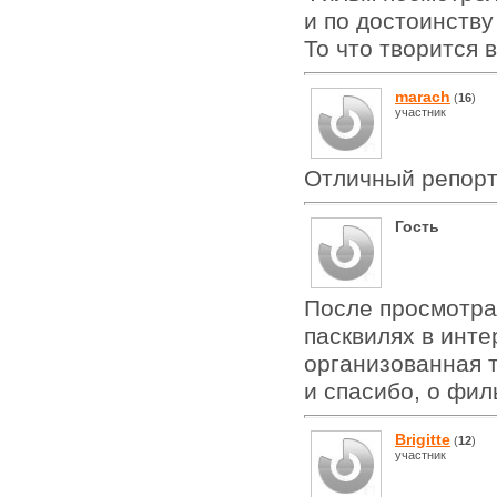
и по достоинству
То что творится 
marach
(
16
)
участник
Отличный репор
Гость
После просмотра
пасквилях в инте
организованная т
и спасибо, о фил
Brigitte
(
12
)
участник