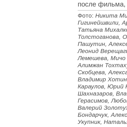
после фильма,
Фото:
Никита Ми
Гигинейшвили, А
Татьяна Михалко
Толстоганова, О
Пашутин, Алекс
Леонид Верещаги
Лемешева, Мичо 
Алимжан Тохтаху
Скобцева, Алекс
Владимир Хотине
Караулов, Юрий 
Шахназаров, Вла
Герасимов, Любо
Валерий Золоту
Бондарчук, Алек
Укупник, Наталь