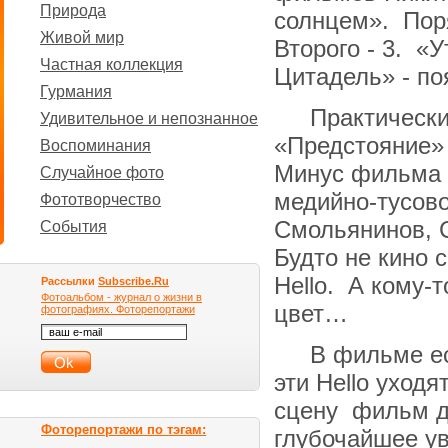
Природа
солнцем». Поря
Живой мир
Второго - 3. «
Частная коллекция
Цитадель» - по
Гурмания
Практически
Удивительное и непознанное
«Предстояние» 
Воспоминания
Минус фильма -
Случайное фото
медийно-тусов
Фототворчество
Смольянинов, С
События
Будто не кино 
Hello. А кому-т
Рассылки
Subscribe.Ru
Фотоальбом - журнал о жизни в
цвет…
фотографиях. Фоторепортажи
В фильме ес
эти Hello уходя
сцену фильм д
Фоторепортажи по тэгам:
глубочайшее ув