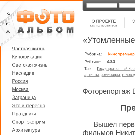
О ПРОЕКТЕ
К
как пользоваться
«Утомленные 
Частная жизнь
Рубрика:
Кинопремьер
Кинофикация
434
Рейтинг:
Светская жизнь
Тэги:
Государственный Кре
Наследие
артисты
,
режиссеры
,
телеве
Россия
Москва
Фоторепортаж 
Заграница
Это интересно
Пре
Праздники
Спорт экстрим
Вышел перв
Архитектура
фильмов Никит