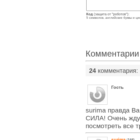
Код
(защита от "роботов"):
5 символов, английские буквы и ц
Комментарии
24
комментария:
Гость
surima правда Ва
СИЛА! Очень жду
посмотреть все т
surima
(
144
)