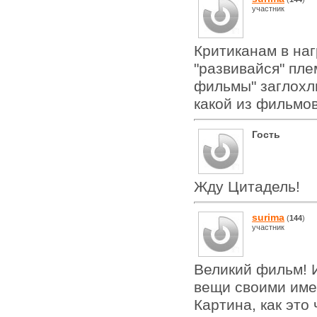
участник
Критиканам в на
"развивайся" пле
фильмы" заглохли
какой из фильмов
Гость
Жду Цитадель!
surima
(
144
)
участник
Великий фильм! 
вещи своими име
Картина, как это