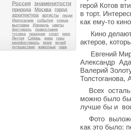
Россия
знаменитости
герой Котов вт
природа
Москва
город
в торт. Интере
архитектура
артисты
люди
Иерусалим
события
улица
как ему-то кин
выставка
Израиль
цветы
фестиваль
православие
Кино делают
тусовка
праздник
спорт
кино
Якутия
Сибирь
зима
горы
актеров, котор
кинофестиваль
море
музей
путешествие
животные
парк
Евгений Мир
Александр Ада
Валерий Золоту
Толстоганова, 
Всех осталь
можно было бы 
лучше бы и во
Фото выложе
как это было: 