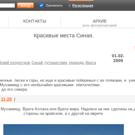
Запомнить
Регистрация
КОНТАКТЫ
АРХИВ
всех фоторепортажей
Красивые места Синая.
01-02-
2009
йский полуостров
,
Синай
,
путешествие
,
природа
,
Врата
онечные пески и горы, но еще и красивые побережья с их пляжами, и у
 Мухаммед с его необычайно красивыми обитателями.
 до его севера.
|
11-20
|
 Мухаммед. Врата Аллаха или Врата мира. Надписи на них сделаны на д
стороны на арабском, а с другой на иврите.