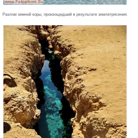
Разлом земной коры, произощедший в результате землетрясения.