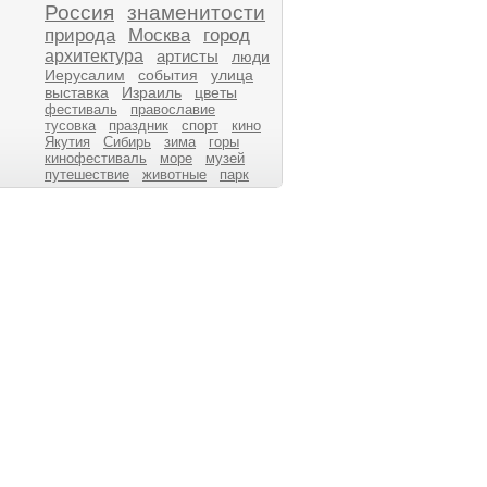
Россия
знаменитости
природа
Москва
город
архитектура
артисты
люди
Иерусалим
события
улица
выставка
Израиль
цветы
фестиваль
православие
тусовка
праздник
спорт
кино
Якутия
Сибирь
зима
горы
кинофестиваль
море
музей
путешествие
животные
парк