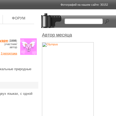
Фотографий на
нашем сайте: 30152
ФОРУМ
Автор месяца
vape
(
1008
)
участник/
автор
3 репортажа
никальные природные
вух языках, с одной