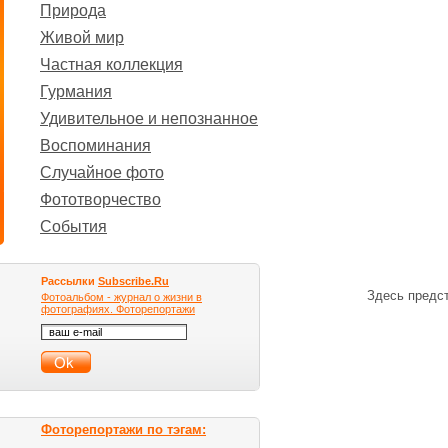
Природа
Живой мир
Частная коллекция
Гурмания
Удивительное и непознанное
Воспоминания
Случайное фото
Фототворчество
События
Рассылки
Subscribe.Ru
Здесь предст
Фотоальбом - журнал о жизни в
фотографиях. Фоторепортажи
Фоторепортажи по тэгам: