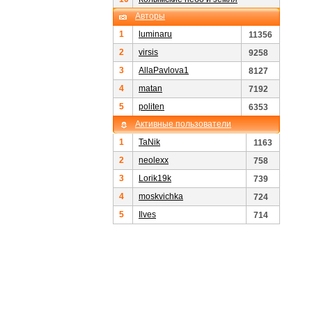
Авторы
1
luminaru
11356
2
virsis
9258
3
AllaPavlova1
8127
4
matan
7192
5
politen
6353
Активные пользователи
1
TaNik
1163
2
neolexx
758
3
Lorik19k
739
4
moskvichka
724
5
Ilves
714