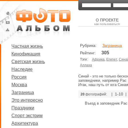
О ПРОЕКТЕ
как пользоваться
Рубрика:
Заграница
Частная жизнь
305
Рейтинг:
Кинофикация
Тэги:
Африка
,
Египет
,
Сина
Светская жизнь
Аллаха
Наследие
Синай - это не только беск
Россия
заповедники, например Рас
Москва
Итак, наш путь от юга Синая
Заграница
| 1-10 
20
фотографий:
Это интересно
Въезд в заповедник Рас
Праздники
Спорт экстрим
Архитектура