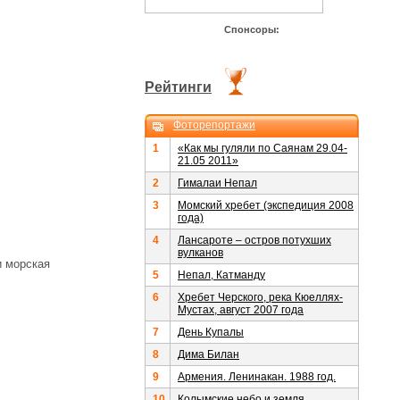
Спонсоры:
Рейтинги
Фоторепортажи
1
«Как мы гуляли по Саянам 29.04-
21.05 2011»
2
Гималаи Непал
3
Момский хребет (экспедиция 2008
года)
4
Лансароте – остров потухших
вулканов
и морская
5
Непал, Катманду
6
Хребет Черского, река Кюеллях-
Мустах, август 2007 года
7
День Купалы
8
Дима Билан
9
Армения. Ленинакан. 1988 год.
10
Колымские небо и земля