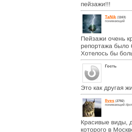
пейзажи!!!
TaNik
(
1163
)
понимающий
Пейзажи очень к
репортажа было б
Хотелось бы бол
Гость
Это как другая ж
Ilves
(
2792
)
понимающий /фот
Красивые виды, д
которого в Москв