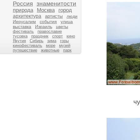
Россия
знаменитости
природа
Москва
город
архитектура
артисты
люди
Иерусалим
события
улица
выставка
Израиль
цветы
фестиваль
православие
тусовка
праздник
спорт
кино
Якутия
Сибирь
зима
горы
кинофестиваль
море
музей
путешествие
животные
парк
ч