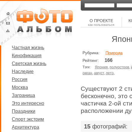
О ПРОЕКТЕ
К
как пользоваться
Япон
Частная жизнь
Рубрика:
Природа
Кинофикация
166
Рейтинг:
Светская жизнь
Тэги:
Япония
,
полуостров
,
Наследие
океан
,
август
,
лето
,
Россия
Москва
Существуют 2 ст
бесконечно, это 
Заграница
частичка 2-ой ст
Это интересно
расположении ду
Праздники
Спорт экстрим
|
15
фотографий:
Архитектура