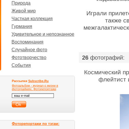
Природа
Живой мир
Играли прилет
Частная коллекция
также с
Гурмания
межгалактическ
Удивительное и непознанное
Воспоминания
Случайное фото
|
26
фотографий:
Фототворчество
События
Космический пр
флейтист 
Рассылки
Subscribe.Ru
Фотоальбом - журнал о жизни в
фотографиях. Фоторепортажи
Фоторепортажи по тэгам: