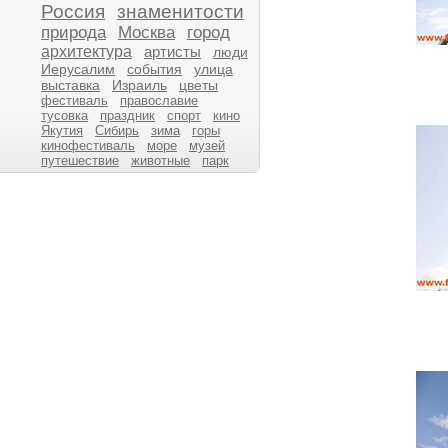
Россия
знаменитости
природа
Москва
город
архитектура
артисты
люди
Иерусалим
события
улица
выставка
Израиль
цветы
фестиваль
православие
тусовка
праздник
спорт
кино
Якутия
Сибирь
зима
горы
кинофестиваль
море
музей
путешествие
животные
парк