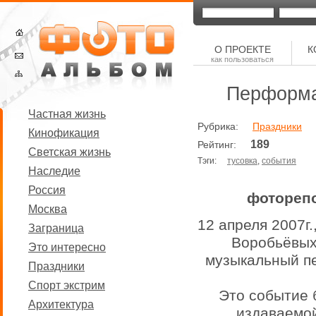
О ПРОЕКТЕ
К
как пользоваться
Перформа
Частная жизнь
Рубрика:
Праздники
Кинофикация
189
Рейтинг:
Светская жизнь
Тэги:
тусовка
,
события
Наследие
Россия
фотореп
Москва
12 апреля 2007г.
Заграница
Воробьёвых
Это интересно
музыкальный пе
Праздники
Спорт экстрим
Это событие 
Архитектура
издаваемо