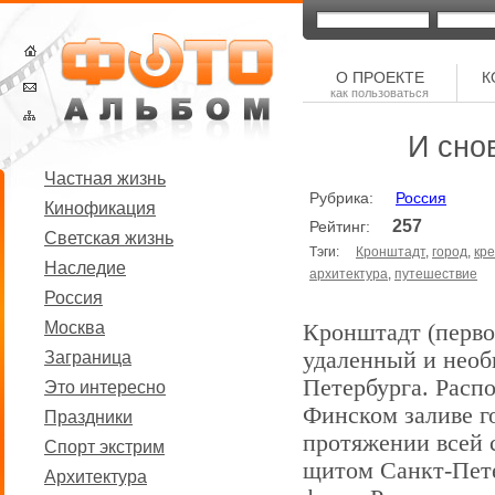
О ПРОЕКТЕ
К
как пользоваться
И сно
Частная жизнь
Рубрика:
Россия
Кинофикация
257
Рейтинг:
Светская жизнь
Тэги:
Кронштадт
,
город
,
кр
Наследие
архитектура
,
путешествие
Россия
Москва
Кронштадт (перв
удаленный и необ
Заграница
Петербурга. Расп
Это интересно
Финском заливе г
Праздники
протяжении всей 
Спорт экстрим
щитом Санкт-Пете
Архитектура