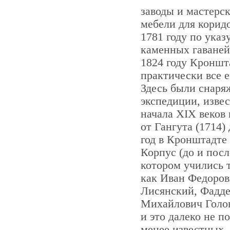
заводы и мастерск
мебели для корид
1781 году по указ
каменных гаваней
1824 году Кроншт
практически все 
Здесь были снаря
экспедиции, изве
начала XIX веков
от Гангута (1714)
год в Кронштадте
Корпус (до и посл
котором учились 
как Иван Федоро
Лисянский, Фадде
Михайлович Голо
и это далеко не п
менее известных,