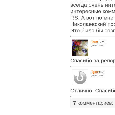
всегда очень ин
интересные комм
Р.S. А вот по мн
Николаевский пр
Это было бы соз
Iren
(
274
)
участник
Спасибо за репор
Igor
(
49
)
участник
Отлично. Спасибо
7
комментариев: