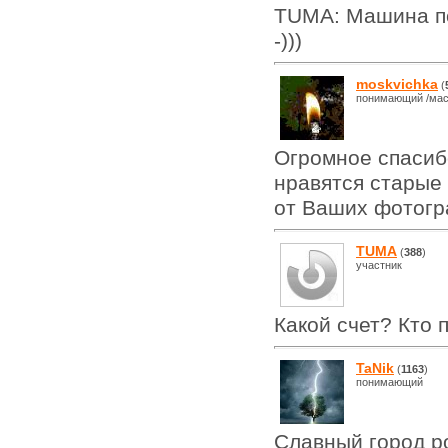
TUMA: Машина по
-)))
moskvichka
(
понимающий /мас
Огромное спасиб
нравятся старые 
от Ваших фотогр
TUMA
(
388
)
участник
Какой счет? Кто 
TaNik
(
1163
)
понимающий
Cлавный город ро