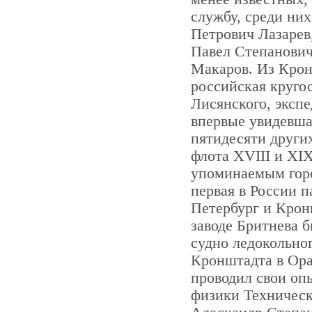
службу, среди ни
Петрович Лазарев
Павел Степанови
Макаров. Из Крон
российская круго
Лисянского, экспе
впервые увидевша
пятидесяти други
флота XVIII и XI
упоминаемым горо
первая в России 
Петербург и Крон
заводе Бритнева 
судно ледокольно
Кронштадта в Ора
проводил свои оп
физики Техническ