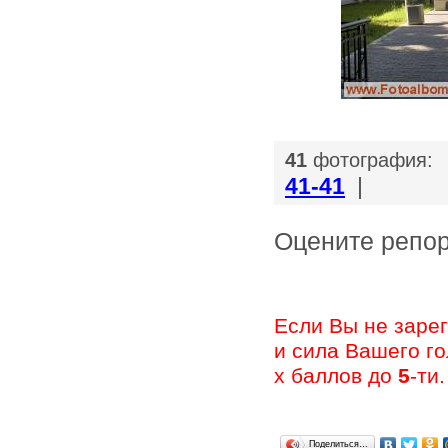
|
41
фотография:
41-41
|
Оцените ре
Если Вы не заре
и сила Вашего г
х баллов до
5
-ти.
Поделиться…