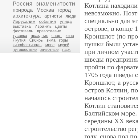
Россия
знаменитости
Котлина находили
природа
Москва
город
невозможно. Поэт
архитектура
артисты
люди
специально для э
Иерусалим
события
улица
выставка
Израиль
цветы
острове, в конце 
фестиваль
православие
Кроншлот (по про
тусовка
праздник
спорт
кино
Якутия
Сибирь
зима
горы
пушки были устан
кинофестиваль
море
музей
путешествие
животные
парк
при личном участ
шведы предприня
пройти по фарват
1705 года шведы с
Кроншлот, а русс
остров Котлин, по
началось строител
Котлин становится
Балтийском море.
середины XX века.
строительство рег
году, снова под 