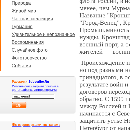
флота России, в и
Природа
менее, чем Мурма
Живой мир
Название "Кроншт
Частная коллекция
"Город-Венец", К
Гурмания
Промышленность 
Удивительное и непознанное
нужды. Кронштад
Воспоминания
военный порт, а 
Случайное фото
жителей — военн
Фототворчество
Происхождение н
События
но под разными н
тринадцатого, в о
Рассылки
Subscribe.Ru
результате войн 
Фотоальбом - журнал о жизни в
фотографиях. Фоторепортажи
договоров перехо
обратно. С 1595 п
между Россией и
начинается с Сев
защитить устье Н
Фоторепортажи по тэгам:
Петербург от напа