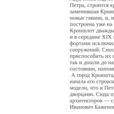
Петра, строится 
заменившая Кронш
новые гавани, и, 
построена уже на
Кроншлот дважды 
и в середине XIX 
фортами исключил
сооружений. Снос
приспособить их 
так и дошли до н
состоянии, напом
А город Кронштад
начала его строил
модели, что и Пе
дворцами. Сюда п
архитекторов — с
Иванович Баженов