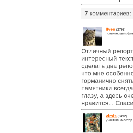
7
комментариев:
Ilves
(
2792
)
понимающий /фот
Отличный репорт
интересный текст
сделать два репо
что мне особенно
горманично сняты
памятники всегда
глазу, а здесь о
нравится... Спас
virsis
(
9492
)
участник /мастер