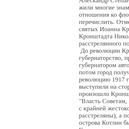
Алескандр Степан
жили многие зна
отношения ко фло
перечислить. Отм
святых Иоанна Кр
Кронштадта Никол
расстрелянного п
До революции Кр
губернаторство, п
губернатором авт
потом город полу
революцию 1917 г
выступили на стор
произошло Кроншт
"Власть Советам, 
с крайней жесток
расстреляны), а п
острова Котлин б