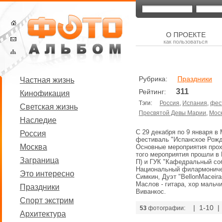
О ПРОЕКТЕ
как пользоваться
Рубрика:
Праздники
Частная жизнь
311
Рейтинг:
Кинофикация
Тэги:
Россия
,
Испания
,
фес
Светская жизнь
Пресвятой Девы Марии
,
Мос
Наследие
С 29 декабря по 9 января в
Россия
фестиваль "Испанское Рожд
Москва
Основные мероприятия прох
того мероприятия прошли в 
Заграница
П) и ГУК "Кафедральный соб
Национальный филармоничес
Это интересно
Симкин, Дуэт "BellonMaceir
Маслов - гитара, хор мальч
Праздники
Виванкос.
Спорт экстрим
| 1-10 
53
фотографии:
Архитектура