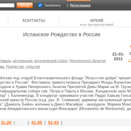
Запомнить
Регистрация
КОНТАКТЫ
АРХИВ
всех фоторепортажей
Испанское Рождество в России
ф
21-01-
2011
1
тиваль
,
католицизм
,
католический собор
,
Непорочного Зачатия
ква
,
Рождество
,
события
 Москве под эгидой Благотворительного фонда "Искусство добра" проше
ество в России". Фестиваль приветствовала Президент Фонда Валентин
одили в Храме Непорочного Зачатия Пресвятой Девы Марии на М. Грузи
Кафедральном соборе свв. Петра и Павла в Москве, Концертном зале Мар
ор" г. Калининград. В концертах принимали участие Педро Хавьер Гонсал
кий оркестр России (худ. рук. В. Спиваков), дирижер заслуженный арт
as" (Даниэль Бейон- волынка и Диего Масейрас - аккордеон, Марина Моис
иков бенедиктинского монастыря Монсеррат (Monasterio de Montserrat), 
|
11-20
| . . . |
41-50
|
51-53
|