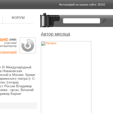
Фотографий на
нашем сайте: 30152
ФОРУМ
Автор месяца
dir43
(
3409
)
участник/
оторепортер
3 репортажей
л III Международный
а Новаковская.
нской в Москве. Кроме
иинского театра (г. С-
ес (гитара),
ист России Владимир
еева - орган, Виталий
дирижер Бернат