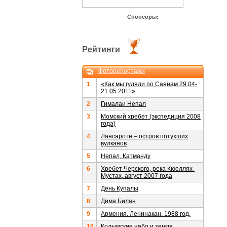
Спонсоры:
Рейтинги
Фоторепортажи
1
«Как мы гуляли по Саянам 29.04-
21.05 2011»
2
Гималаи Непал
3
Момский хребет (экспедиция 2008
года)
4
Лансароте – остров потухших
вулканов
5
Непал, Катманду
6
Хребет Черского, река Кюеллях-
Мустах, август 2007 года
7
День Купалы
8
Дима Билан
9
Армения. Ленинакан. 1988 год.
10
Колымские небо и земля