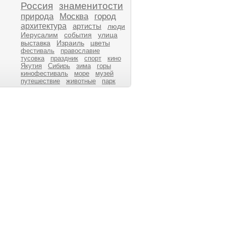
Россия
знаменитости
природа
Москва
город
архитектура
артисты
люди
Иерусалим
события
улица
выставка
Израиль
цветы
фестиваль
православие
тусовка
праздник
спорт
кино
Якутия
Сибирь
зима
горы
кинофестиваль
море
музей
путешествие
животные
парк