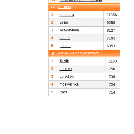
Авторы
1
luminaru
11356
2
virsis
9258
3
AllaPavlova1
8127
4
matan
7192
5
politen
6353
Активные пользователи
1
TaNik
1163
2
neolexx
758
3
Lorik19k
739
4
moskvichka
724
5
Ilves
714