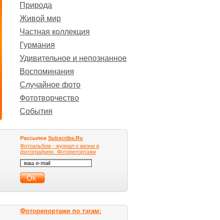
Природа
Живой мир
Частная коллекция
Гурмания
Удивительное и непознанное
Воспоминания
Случайное фото
Фототворчество
События
Рассылки
Subscribe.Ru
Фотоальбом - журнал о жизни в
фотографиях. Фоторепортажи
Фоторепортажи по тэгам: