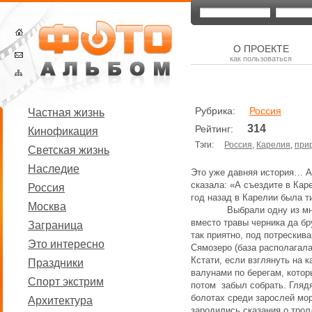
О ПРОЕКТЕ
как пользоваться
Рубрика:
Россия
Частная жизнь
314
Рейтинг:
Кинофикация
Тэги:
Россия
,
Карелия
,
при
Светская жизнь
Наследие
Это уже давняя история… Ав
сказала: «А съездите в Кар
Россия
год назад в Карелии была т
Москва
Выбрали одну из многочи
вместо травы черника да бр
Заграница
так приятно, под потрескив
Это интересно
Сямозеро (база располагала
Кстати, если взглянуть на 
Праздники
валунами по берегам, котор
Спорт экстрим
потом забыл собрать. Глядя
болотах среди зарослей мор
Архитектура
зародились сказания о трол