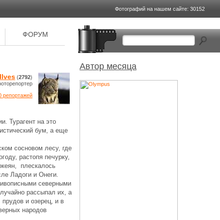
Фотографий на
нашем сайте: 30152
ФОРУМ
Автор месяца
Ilves
(
2792
)
оторепортер
0 репортажей
и. Турагент на это
истический бум, а еще
ом сосновом лесу, где
году, растопя печурку,
-океян, плескалось
сле Ладоги и Онеги.
с живописными северными
случайно рассыпал их, а
 прудов и озерец, и в
еверных народов