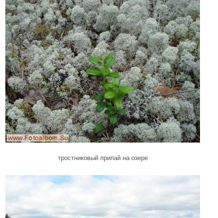
тростниковый припай на озере