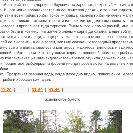
 тихий, весь в чернично-брусничных зарослях, покрытый мягким и 
рый нога мягко проваливается на сантиметров десять, а то и пятнадцать
у этим всем грибы, грибы, грибы – правда, карелы грибы не очень жал
 там накапливают токсины, горчат и их приходится долго вываривать – мо
которая и привлекает туда туристов. Рыбы много и самой разной, мне 
ратия была в новинку, мы же чего знаем – карпа да сазана, а еще воблу.
лотвички, лини и лещи, а еще ряпушка, которая в сезон своего нереста с
лей её выловить, а еще голец, как мне сказали благородный представи
енно все это вылавливалось и коптилось, жарилось, вялилось и варилос
ренной рыбке в печи. Кстати у самих карелов основной промысел рыба д
но коллективизация индивидуалистов-карелов отучила держать скот, на
ти процветают рыбфермы, и форели иногда прорываются на вольные хлеб
баки.
х. Прозрачная озерная вода, когда даже дно видно, живописные берега
ня, рыба и хорошая компания…
|
11-20
| . . . |
31-40
|
41-46
|
живописное болото