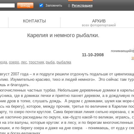
Запомнить
Регистрация
КОНТАКТЫ
АРХИВ
всех фоторепортажей
Карелия и немного рыбалки.
понимающий/ф
11-10-2008
1
рода
,
озеро
,
лес
,
тростник
,
рыба
,
рыбалка
густ 2007 года – я и подруги решили отдохнуть подальше от цивилизаци
елию. Изумительно красиво, тихо и людей немного». Это сейчас там тур
ишь и благодать.
сленных частных турбаз. Небольшие деревянные домики в карельск
усника, где в домиках печки и приятно пахнет деревом, а в дождливую по
ание дров в топке, слушать дождь. А рядом с домиками, шумя как море
сь на берегу), которое, между прочим, третье по величине в Карелии по
карту, то озеро почти круглое. Сама береговая линия сильно изрезана, 
ые хаотично раскиданы по округе, как–будто какой-то великан, играясь, 
 на эти валуны, которые кругом: и в лесу, и по берегам многочисленных
ошки, и по берегу озера и даже на дне озера - понимаешь, от куда у с
лях и богах-великанах.