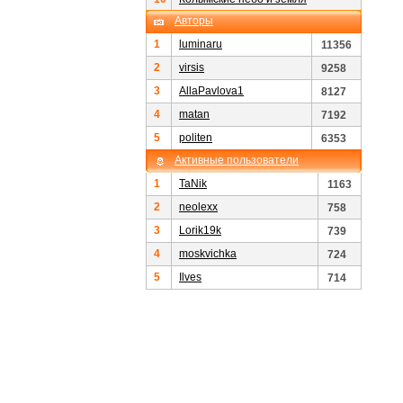
Авторы
1
luminaru
11356
2
virsis
9258
3
AllaPavlova1
8127
4
matan
7192
5
politen
6353
Активные пользователи
1
TaNik
1163
2
neolexx
758
3
Lorik19k
739
4
moskvichka
724
5
Ilves
714