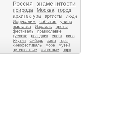
Россия
знаменитости
природа
Москва
город
архитектура
артисты
люди
Иерусалим
события
улица
выставка
Израиль
цветы
фестиваль
православие
тусовка
праздник
спорт
кино
Якутия
Сибирь
зима
горы
кинофестиваль
море
музей
путешествие
животные
парк