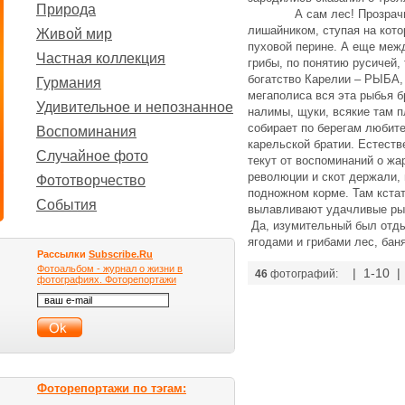
Природа
А сам лес! Прозрачный и
лишайником, ступая на кото
Живой мир
пуховой перине. А еще межд
Частная коллекция
грибы, по понятию русичей,
богатство Карелии – РЫБА, 
Гурмания
мегаполиса вся эта рыбья б
Удивительное и непознанное
налимы, щуки, всякие там п
собирает по берегам любите
Воспоминания
карельской братии. Естеств
Случайное фото
текут от воспоминаний о жа
революции и скот держали, 
Фототворчество
подножном корме. Там кста
События
вылавливают удачливые ры
Да, изумительный был отды
ягодами и грибами лес, ба
Рассылки
Subscribe.Ru
Фотоальбом - журнал о жизни в
| 1-10 
46
фотографий:
фотографиях. Фоторепортажи
Фоторепортажи по тэгам: