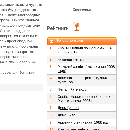
влажным мхом и чудным
, как будто идешь по
Спонсоры:
уют – даже благородные
рока. Так что главное
не искушенному жителю
Рейтинги
 А там … судачки,
обирается в косяки и
Фоторепортажи
тель пресноводной
ь – до сих пор слюни
1
«Как мы гуляли по Саянам 29.04-
а ягоды, говорят до
21.05 2011»
род остался на
2
Гималаи Непал
а в глубь озер и их
3
Момский хребет (экспедиция 2008
года)
, светлый, богатый
4
Лансароте – остров потухших
вулканов
5
Непал, Катманду
6
Хребет Черского, река Кюеллях-
Мустах, август 2007 года
7
День Купалы
8
Дима Билан
9
Армения. Ленинакан. 1988 год.
10
Колымские небо и земля