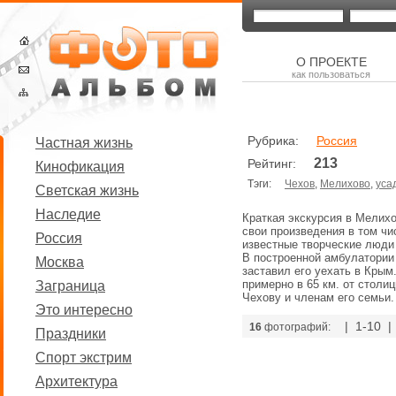
О ПРОЕКТЕ
как пользоваться
Рубрика:
Россия
Частная жизнь
213
Рейтинг:
Кинофикация
Тэги:
Чехов
,
Мелихово
,
уса
Светская жизнь
Наследие
Краткая экскурсия в Мелихо
свои произведения в том чи
Россия
известные творческие люди 
В построенной амбулатории
Москва
заставил его уехать в Крым
примерно в 65 км. от стол
Заграница
Чехову и членам его семьи.
Это интересно
| 1-10 
16
фотографий:
Праздники
Спорт экстрим
Архитектура