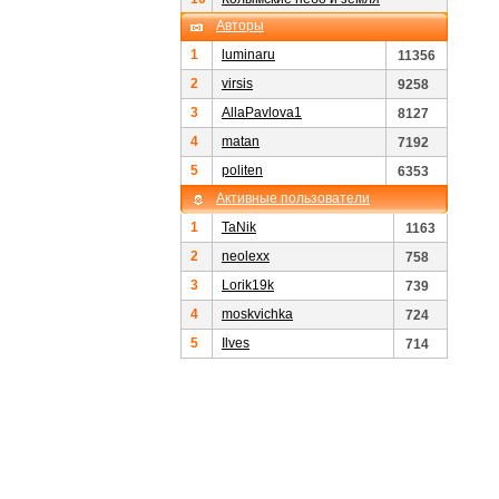
Авторы
1
luminaru
11356
2
virsis
9258
3
AllaPavlova1
8127
4
matan
7192
5
politen
6353
Активные пользователи
1
TaNik
1163
2
neolexx
758
3
Lorik19k
739
4
moskvichka
724
5
Ilves
714