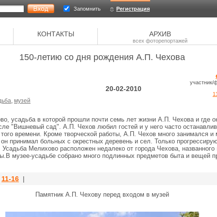
Запомнить
Регистрация
КОНТАКТЫ
АРХИВ
всех фоторепортажей
150-летию со дня рождения А.П. Чехова
участник/
20-02-2010
1
дьба
,
музей
во, усадьба в которой прошли почти семь лет жизни А.П. Чехова и где 
сле "Вишневый сад". А.П. Чехов любил гостей и у него часто останавлив
того времени. Кроме творческой работы, А.П. Чехов много занимался и 
 он принимал больных с окрестных деревень и сел. Только прогрессиру
. Усадьба Мелихово расположен недалеко от города Чехова, названного 
ицы.В музее-усадьбе собрано много подлинных предметов быта и вещей 
|
11-16
|
Памятник А.П. Чехову перед входом в музей