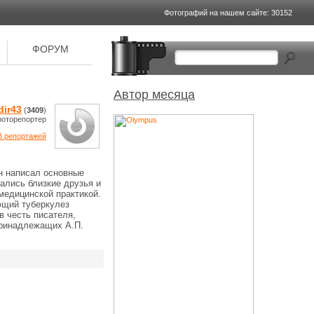
Фотографий на
нашем сайте: 30152
ФОРУМ
Автор месяца
dir43
(
3409
)
фоторепортер
3 репортажей
он написал основные
ались близкие друзья и
медицинской практикой.
ющий туберкулез
в честь писателя,
принадлежащих А.П.