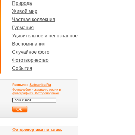
Природа
Живой мир
Частная коллекция
Гурмания
Удивительное и непознанное
Воспоминания
Случайное фото
Фототворчество
События
Рассылки
Subscribe.Ru
Фотоальбом - журнал о жизни в
фотографиях. Фоторепортажи
Фоторепортажи по тэгам: