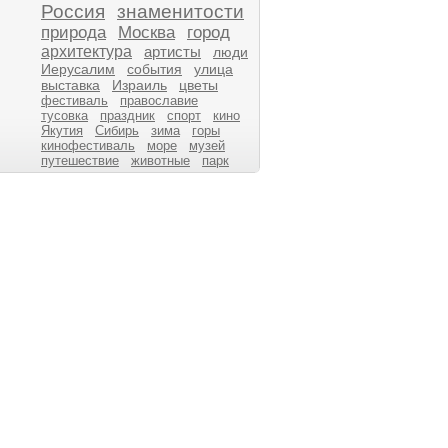
Россия
знаменитости
природа
Москва
город
архитектура
артисты
люди
Иерусалим
события
улица
выставка
Израиль
цветы
фестиваль
православие
тусовка
праздник
спорт
кино
Якутия
Сибирь
зима
горы
кинофестиваль
море
музей
путешествие
животные
парк