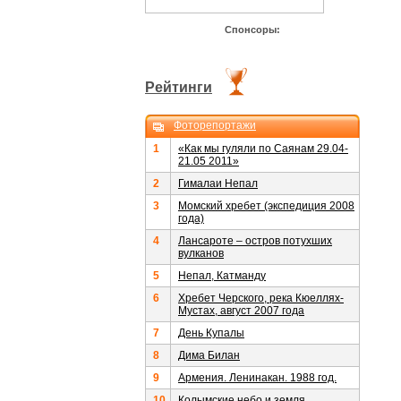
Спонсоры:
Рейтинги
Фоторепортажи
1
«Как мы гуляли по Саянам 29.04-
21.05 2011»
2
Гималаи Непал
3
Момский хребет (экспедиция 2008
года)
4
Лансароте – остров потухших
вулканов
5
Непал, Катманду
6
Хребет Черского, река Кюеллях-
Мустах, август 2007 года
7
День Купалы
8
Дима Билан
9
Армения. Ленинакан. 1988 год.
10
Колымские небо и земля