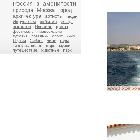
Россия
знаменитости
природа
Москва
город
архитектура
артисты
люди
Иерусалим
события
улица
выставка
Израиль
цветы
фестиваль
православие
тусовка
праздник
спорт
кино
Якутия
Сибирь
зима
горы
кинофестиваль
море
музей
путешествие
животные
парк