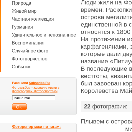
Люди жили на Фо
Природа
времен. Раскопк
Живой мир
острова мегалит
Частная коллекция
единственной в 
Гурмания
относятся к 1800 
Удивительное и непознанное
На протяжении и
Воспоминания
карфагенянами, 
Случайное фото
которые дали дв
Фототворчество
название «Питиу
События
В последующие в
вестготы, визант
был завоеван ко
Рассылки
Subscribe.Ru
Фотоальбом - журнал о жизни в
Королевства Май
фотографиях. Фоторепортажи
|
22
фотографии:
Плывем с остров
Фоторепортажи по тэгам:
ми