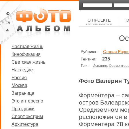
О ПРОЕКТЕ
К
как пользоваться
Ос
Частная жизнь
Рубрика:
Старая Евро
Кинофикация
235
Рейтинг:
Светская жизнь
Тэги:
Испания
,
Форментер
Наследие
Россия
Фото Валерия Т
Москва
Заграница
Форментера – са
Это интересно
остров Балеарск
Праздники
Средиземном мор
расположен он в 
Спорт экстрим
Форментера 78 кв
Архитектура