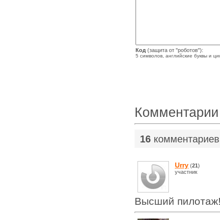
Код
(защита от "роботов"):
5 символов, английские буквы и ц
Комментарии
16
комментариев
Urry
(
21
)
участник
Высший пилотаж