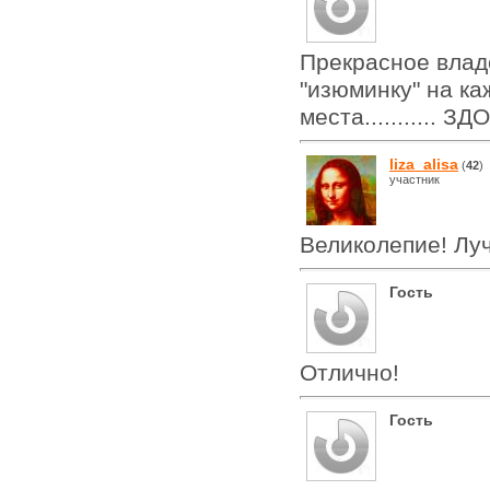
Прекрасное влад
"изюминку" на ка
места........... 
liza_alisa
(
42
)
участник
Великолепие! Лу
Гость
Отлично!
Гость