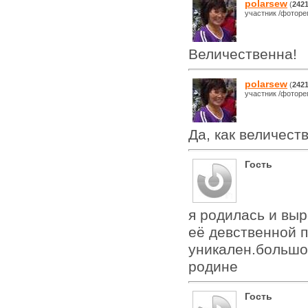
polarsew
(
242
участник /фоторе
Величественна!
polarsew
(
242
участник /фоторе
Да, как величест
Гость
я родилась и вы
её девственной 
уникален.большо
родине
Гость