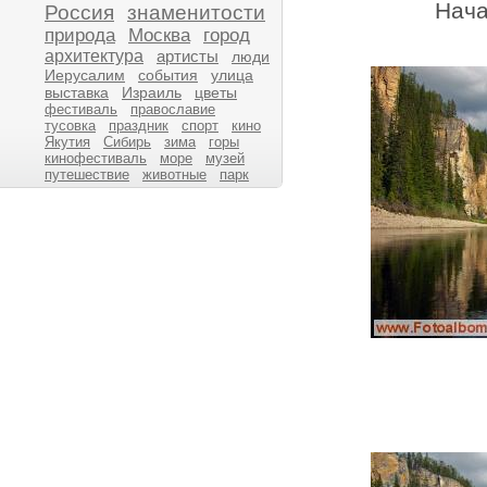
Нача
Россия
знаменитости
природа
Москва
город
архитектура
артисты
люди
Иерусалим
события
улица
выставка
Израиль
цветы
фестиваль
православие
тусовка
праздник
спорт
кино
Якутия
Сибирь
зима
горы
кинофестиваль
море
музей
путешествие
животные
парк