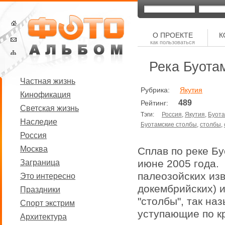
О ПРОЕКТЕ
К
как пользоваться
Река Буотам
Частная жизнь
Рубрика:
Якутия
Кинофикация
489
Рейтинг:
Светская жизнь
Тэги:
Россия
,
Якутия
,
Буот
Наследие
Буотамские столбы
,
столбы
,
Россия
Москва
Сплав по реке Бу
июне 2005 года.
Заграница
палеозойских изв
Это интересно
докембрийских) 
Праздники
"столбы", так на
Спорт экстрим
уступающие по к
Архитектура