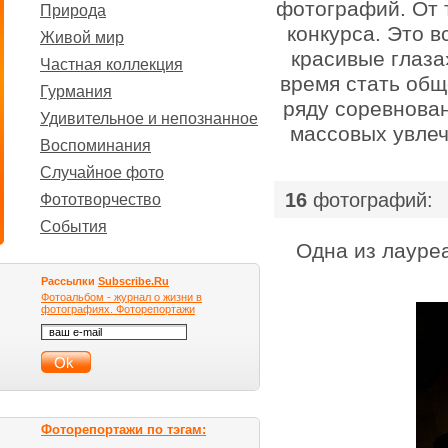
фотографий. От т
Природа
конкурса. Это в
Живой мир
красивые глаза
Частная коллекция
время стать общ
Гурмания
ряду соревнова
Удивительное и непознанное
массовых увлеч
Воспоминания
Случайное фото
|
16
фотографий:
Фототворчество
События
Одна из лауре
Рассылки
Subscribe.Ru
Фотоальбом - журнал о жизни в
фотографиях. Фоторепортажи
Фоторепортажи по тэгам: