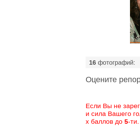
|
16
фотографий:
Оцените ре
Если Вы не заре
и сила Вашего г
х баллов до
5
-ти.