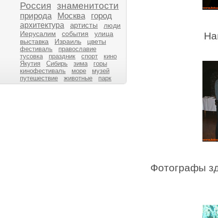
Россия
знаменитости
природа
Москва
город
архитектура
артисты
люди
Иерусалим
события
улица
На
выставка
Израиль
цветы
фестиваль
православие
тусовка
праздник
спорт
кино
Якутия
Сибирь
зима
горы
кинофестиваль
море
музей
путешествие
животные
парк
Фотографы зд