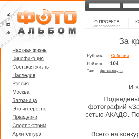
О ПРОЕКТЕ
К
как пользоваться
За кр
Частная жизнь
Рубрика:
События
Кинофикация
104
Рейтинг:
Светская жизнь
Тэги:
фотоконкурс
Наследие
Россия
И 
Москва
Подведены 
Заграница
фотографий «За
Это интересно
сетью АКАДО. По
Праздники
Спорт экстрим
Всего на конку
Архитектура