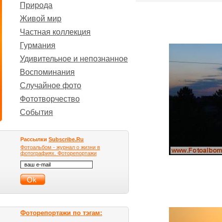
Природа
Живой мир
Частная коллекция
Гурмания
Удивительное и непознанное
Воспоминания
Случайное фото
Фототворчество
События
Рассылки
Subscribe.Ru
Фотоальбом - журнал о жизни в
фотографиях. Фоторепортажи
Фоторепортажи по тэгам: