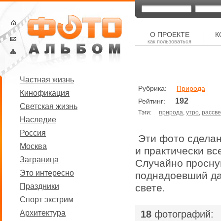
О ПРОЕКТЕ
К
как пользоваться
Частная жизнь
Рубрика:
Природа
Кинофикация
192
Рейтинг:
Светская жизнь
Тэги:
природа
,
утро
,
рассве
Наследие
Россия
Эти фото сдела
Москва
и практически все
Заграница
Случайно просну
Это интересно
поднадоевший да
Праздники
свете.
Спорт экстрим
|
Архитектура
18
фотографий: