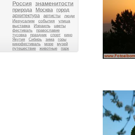
Россия
знаменитости
природа
Москва
город
архитектура
артисты
люди
Иерусалим
события
улица
выставка
Израиль
цветы
фестиваль
православие
тусовка
праздник
спорт
кино
Якутия
Сибирь
зима
горы
кинофестиваль
море
музей
путешествие
животные
парк