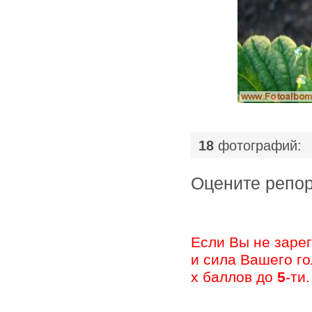
|
18
фотографий:
Оцените ре
Если Вы не заре
и сила Вашего г
х баллов до
5
-ти.