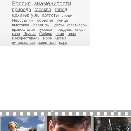
Россия
знаменитости
природа
Москва
город
архитектура
артисты
люди
Иерусалим
события
улица
выставка
Израиль
цветы
фестиваль
православие
тусовка
праздник
спорт
кино
Якутия
Сибирь
зима
горы
кинофестиваль
море
музей
путешествие
животные
парк