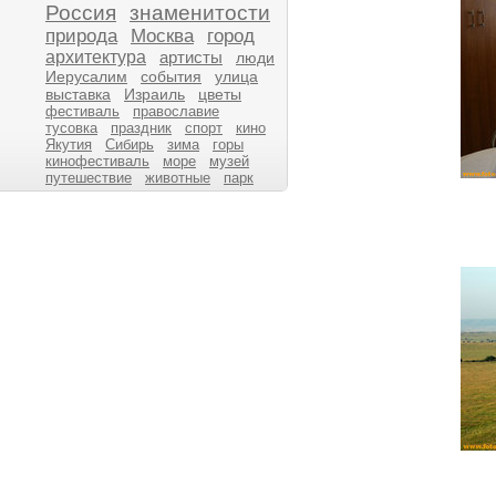
Россия
знаменитости
природа
Москва
город
архитектура
артисты
люди
Иерусалим
события
улица
выставка
Израиль
цветы
фестиваль
православие
тусовка
праздник
спорт
кино
Якутия
Сибирь
зима
горы
кинофестиваль
море
музей
путешествие
животные
парк