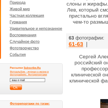
Природа
слоны и жирафы.
Живой мир
Лев, который смо
пристально вгл
Частная коллекция
чем-то размы
Гурмания
Удивительное и непознанное
Воспоминания
|
63
фотографии:
Случайное фото
61-63
|
Фототворчество
События
Сергей Але
российский он
профессор
Рассылки
Subscribe.Ru
Фотоальбом - журнал о жизни в
клинической о
фотографиях. Фоторепортажи
клинической ф
Фоторепортажи по тэгам: