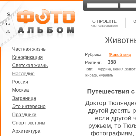
О ПРОЕКТЕ
К
как пользоваться
Животны
Частная жизнь
Рубрика:
Живой мир
Кинофикация
358
Рейтинг:
Светская жизнь
Тэги:
Африка
,
Кения
,
живо
Наследие
жираф
,
журавль
Россия
Москва
Путешествия с
Заграница
Доктор Тюляндин
Это интересно
другой десять р
Праздники
если другой 
Спорт экстрим
ружьем, то Тюл
Архитектура
фотографиям, 