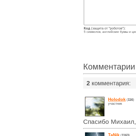
Код
(защита от "роботов"):
5 символов, английские буквы и ц
Комментарии
2
комментария:
Holodok
(
116
)
участник
Спасибо Михаил,
TaNik
(
1163
)