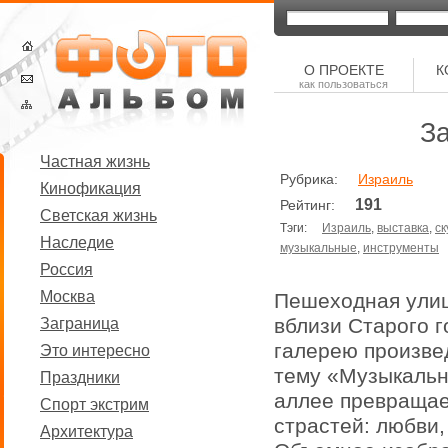
О ПРОЕКТЕ
К
как пользоваться
З
Частная жизнь
Рубрика:
Израиль
Кинофикация
191
Рейтинг:
Светская жизнь
Тэги:
Израиль
,
выставка
,
ск
Наследие
музыкальные
,
инструменты
Россия
Москва
Пешеходная улиц
вблизи Старого г
Заграница
галерею произве
Это интересно
тему «Музыкальн
Праздники
аллее превращае
Спорт экстрим
страстей: любви,
Архитектура