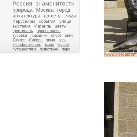
Россия
знаменитости
природа
Москва
город
архитектура
артисты
люди
Иерусалим
события
улица
выставка
Израиль
цветы
фестиваль
православие
тусовка
праздник
спорт
кино
Якутия
Сибирь
зима
горы
кинофестиваль
море
музей
путешествие
животные
парк