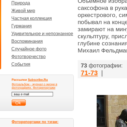
Объемное изобра
Природа
саксофона в рук
Живой мир
оркестрового, с
Частная коллекция
побывал на конц
Гурмания
замирают на мин
Удивительное и непознанное
скульптуру, прис
Воспоминания
глубине сознания
Случайное фото
Михаил Фельдма
Фототворчество
|
События
73
фотографии:
71-73
|
Рассылки
Subscribe.Ru
Фотоальбом - журнал о жизни в
фотографиях. Фоторепортажи
Фоторепортажи по тэгам: