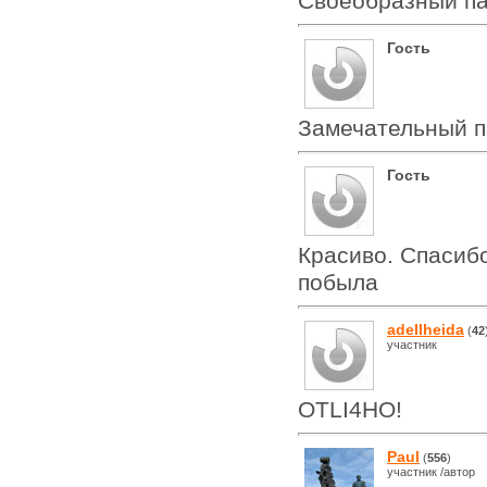
Своеобразный па
Гость
Замечательный п
Гость
Красиво. Спасиб
побыла
adellheida
(
42
участник
OTLI4HO!
Paul
(
556
)
участник /автор