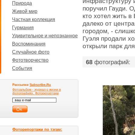
инфраструктуру 
Природа
поручил Гауди. О
Живой мир
кто хотел жить в
Частная коллекция
далеко от центра,
Гурмания
городом, - слишк
Удивительное и непознанное
Гуэля продали хо
Воспоминания
открыли парк для
Случайное фото
Фототворчество
68
фотографий:
События
Рассылки
Subscribe.Ru
Фотоальбом - журнал о жизни в
фотографиях. Фоторепортажи
Фоторепортажи по тэгам: