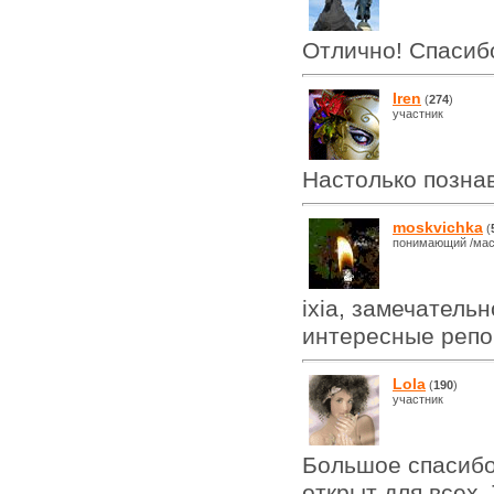
Отлично! Спасиб
Iren
(
274
)
участник
Настолько познав
moskvichka
(
понимающий /мас
ixia, замечатель
интересные репо
Lola
(
190
)
участник
Большое спасибо
открыт для всех.