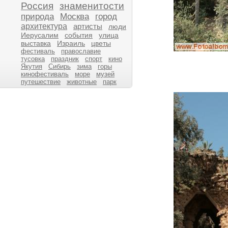
Россия
знаменитости
природа
Москва
город
архитектура
артисты
люди
Иерусалим
события
улица
выставка
Израиль
цветы
фестиваль
православие
тусовка
праздник
спорт
кино
Якутия
Сибирь
зима
горы
кинофестиваль
море
музей
путешествие
животные
парк