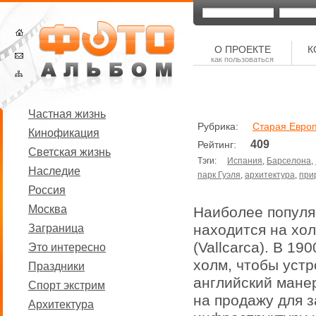
О ПРОЕКТЕ
К
как пользоваться
Частная жизнь
Рубрика:
Старая Евро
Кинофикация
409
Рейтинг:
Светская жизнь
Тэги:
Испания
,
Барселона
,
Наследие
парк Гуэля
,
архитектура
,
при
Россия
Москва
Наиболее популяр
находится на хол
Заграница
(Vallcarca). В 19
Это интересно
холм, чтобы устр
Праздники
английский манер
Спорт экстрим
на продажу для з
Архитектура