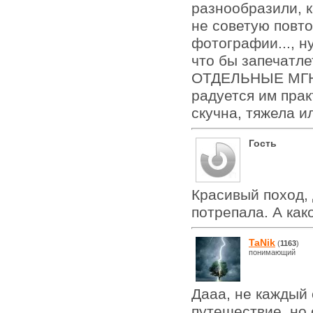
разнообразили, к
не советую повто
фотографии..., н
что бы запечатл
ОТДЕЛЬНЫЕ МГНО
радуется им прак
скучна, тяжела и
Гость
Красивый поход, 
потрепала. А как
TaNik
(
1163
)
понимающий
Дааа, не каждый 
путешествие, но