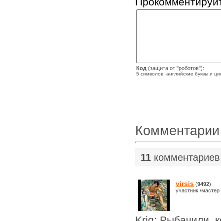
Прокомментируйт
Код
(защита от "роботов"):
5 символов, английские буквы и ц
Комментарии
11
комментариев
virsis
(
9492
)
участник /мастер
Krig: Рыбачили, к