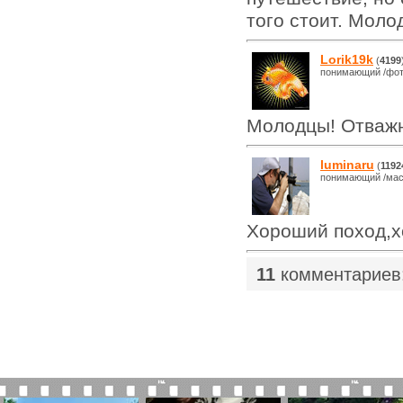
того стоит. Моло
Lorik19k
(
4199
понимающий /фот
Молодцы! Отважн
luminaru
(
1192
понимающий /мас
Хороший поход,х
11
комментариев