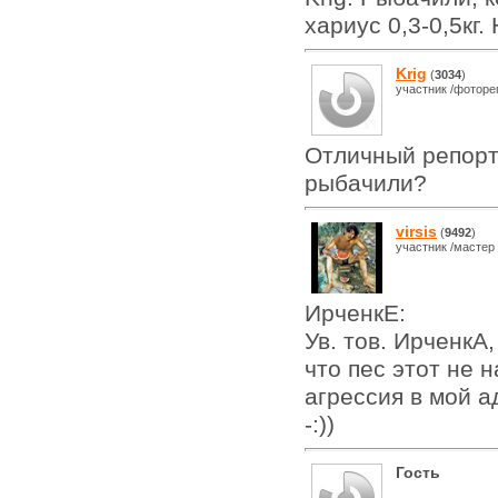
хариус 0,3-0,5кг
Krig
(
3034
)
участник /фоторе
Отличный репорта
рыбачили?
virsis
(
9492
)
участник /мастер
ИрченкЕ:
Ув. тов. ИрченкА
что пес этот не 
агрессия в мой а
-:))
Гость