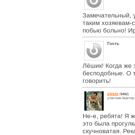
Замечательный, 
таким хозяевам-с
побью больно! И
Гость
Лёшик! Когда же 
бесподобные. О 
говорить!
virsis
(
9492
)
участник /мастер
Не-е, ребята! Я 
это была прогулк
скучноватая. Рек