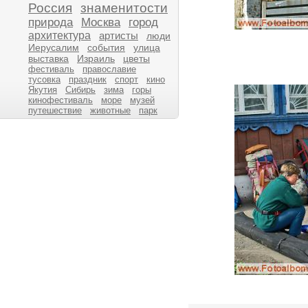
Россия
знаменитости
природа
Москва
город
архитектура
артисты
люди
Иерусалим
события
улица
выставка
Израиль
цветы
фестиваль
православие
тусовка
праздник
спорт
кино
Якутия
Сибирь
зима
горы
кинофестиваль
море
музей
путешествие
животные
парк