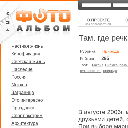
О ПРОЕКТЕ
К
как пользоваться
Там, где речк
Частная жизнь
Рубрика:
Природа
Кинофикация
295
Рейтинг:
Светская жизнь
Тэги:
Россия
,
Бирюса
,
река
Наследие
путешествие
,
природа
Россия
Москва
Заграница
Это интересно
Праздники
В августе 2006г.
Спорт экстрим
друзьями детей, 
Архитектура
При выборе марш