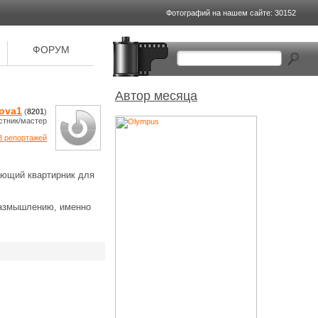
Фотографий на
нашем сайте: 30152
ФОРУМ
Автор месяца
lova1
(
8201
)
стник/мастер
8 репортажей
ающий квартирник для
размышлению, именно