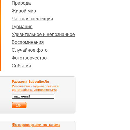
Природа
Живой мир
Частная коллекция
Гурмания
Удивительное и непознанное
Воспоминания
Случайное фото
Фототворчество
События
Рассылки
Subscribe.Ru
Фотоальбом - журнал о жизни в
фотографиях. Фоторепортажи
Фоторепортажи по тэгам: