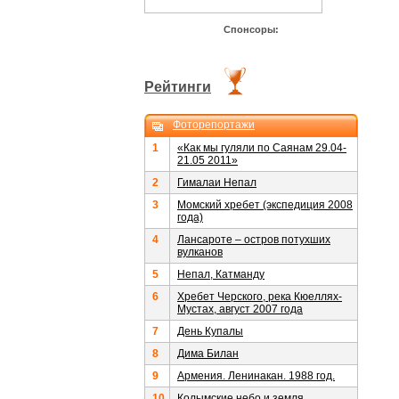
Спонсоры:
Рейтинги
Фоторепортажи
1
«Как мы гуляли по Саянам 29.04-
21.05 2011»
2
Гималаи Непал
3
Момский хребет (экспедиция 2008
года)
4
Лансароте – остров потухших
вулканов
5
Непал, Катманду
6
Хребет Черского, река Кюеллях-
Мустах, август 2007 года
7
День Купалы
8
Дима Билан
9
Армения. Ленинакан. 1988 год.
10
Колымские небо и земля