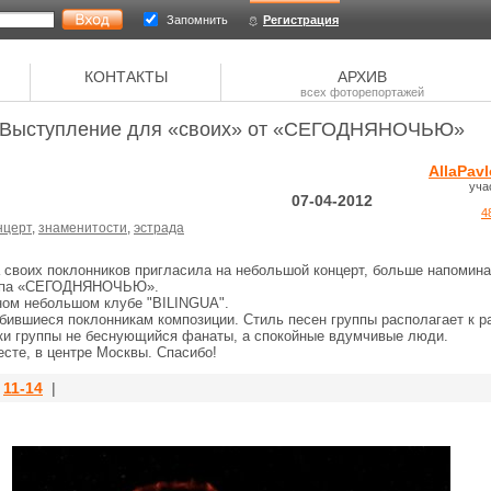
Запомнить
Регистрация
КОНТАКТЫ
АРХИВ
всех фоторепортажей
Выступление для «своих» от «СЕГОДНЯНОЧЬЮ»
AllaPav
уча
07-04-2012
4
нцерт
,
знаменитости
,
эстрада
а своих поклонников пригласила на небольшой концерт, больше напомин
руппа «СЕГОДНЯНОЧЬЮ».
ном небольшом клубе "BILINGUA".
ившиеся поклонникам композиции. Стиль песен группы располагает к 
ки группы не беснующийся фанаты, а спокойные вдумчивые люди.
сте, в центре Москвы. Спасибо!
|
11-14
|