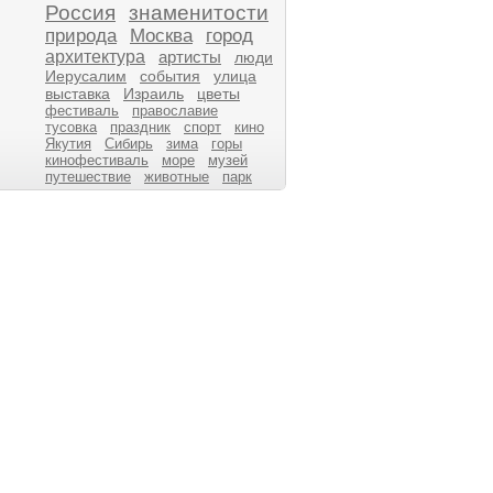
Россия
знаменитости
природа
Москва
город
архитектура
артисты
люди
Иерусалим
события
улица
выставка
Израиль
цветы
фестиваль
православие
тусовка
праздник
спорт
кино
Якутия
Сибирь
зима
горы
кинофестиваль
море
музей
путешествие
животные
парк