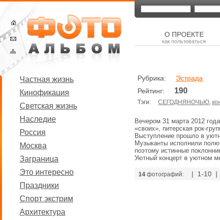
О ПРОЕКТЕ
как пользоваться
Рубрика:
Эстрада
Частная жизнь
190
Рейтинг:
Кинофикация
Тэги:
СЕГОДНЯНОЧЬЮ
,
ко
Светская жизнь
Наследие
Вечером 31 марта 2012 год
«своих», питерская рок-г
Россия
Выступление прошло в уют
Музыканты исполнили полюб
Москва
поэтому истинные поклонни
Уютный концерт в уютном ме
Заграница
Это интересно
| 1-10 
14
фотографий:
Праздники
Спорт экстрим
Архитектура