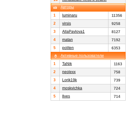
Авторы
1
luminaru
11356
2
virsis
9258
3
AllaPavlova1
8127
4
matan
7192
5
politen
6353
Активные пользователи
1
TaNik
1163
2
neolexx
758
3
Lorik19k
739
4
moskvichka
724
5
Ilves
714