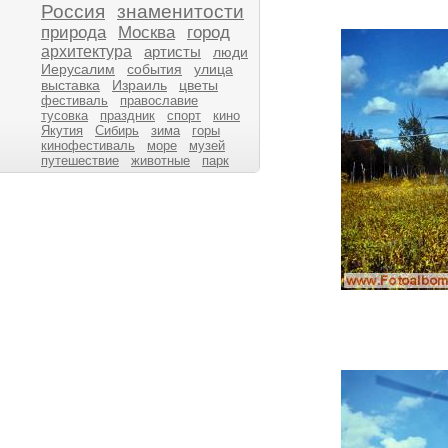
Россия
знаменитости
природа
Москва
город
архитектура
артисты
люди
Иерусалим
события
улица
выставка
Израиль
цветы
фестиваль
православие
тусовка
праздник
спорт
кино
Якутия
Сибирь
зима
горы
кинофестиваль
море
музей
путешествие
животные
парк