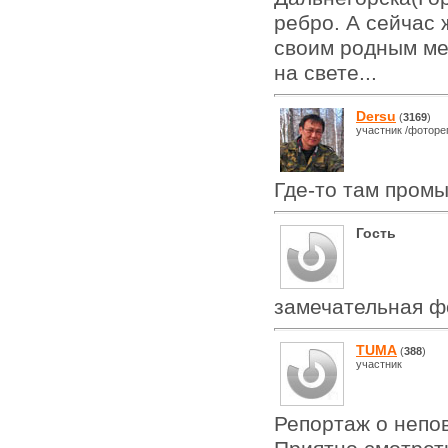
ребро. А сейчас 
своим родным ме
на свете...
Dersu
(
3169
)
участник /фоторе
Где-то там промы
Гость
замечательная фо
TUMA
(
388
)
участник
Репортаж о непо