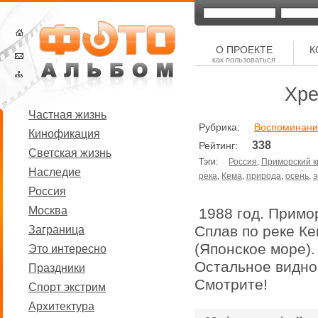
О ПРОЕКТЕ
К
как пользоваться
Хре
Частная жизнь
Рубрика:
Воспоминани
Кинофикация
338
Рейтинг:
Светская жизнь
Тэги:
Россия
,
Приморский к
Наследие
река
,
Кема
,
природа
,
осень
,
Россия
Москва
1988 год. Примор
Сплав по реке Ке
Заграница
(Японское море). 
Это интересно
Остальное видно 
Праздники
Смотрите!
Спорт экстрим
Архитектура