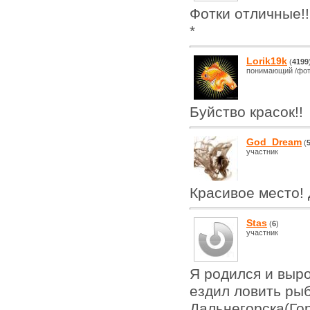
Фотки отличные!!
*
Lorik19k
(
4199
понимающий /фот
Буйство красок!!
God_Dream
(
участник
Красивое место! Д
Stas
(
6
)
участник
Я родился и выро
ездил ловить рыб
Дальнегорска(Го