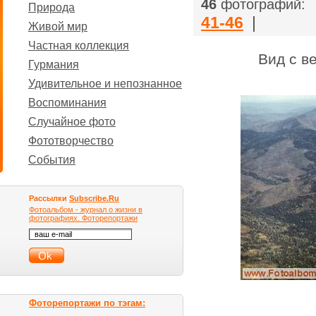
|
46
фотографий:
Природа
41-46
|
Живой мир
Частная коллекция
Вид с в
Гурмания
Удивительное и непознанное
Воспоминания
Случайное фото
Фототворчество
События
Рассылки
Subscribe.Ru
Фотоальбом - журнал о жизни в
фотографиях. Фоторепортажи
Фоторепортажи по тэгам: