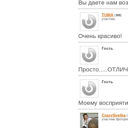
Вы даете нам во
TUMA
(
388
)
участник
Очень красиво!
Гость
Просто.....ОТЛИЧ
Гость
Моему восприят
CrazySvetka
(
участник /фоторе