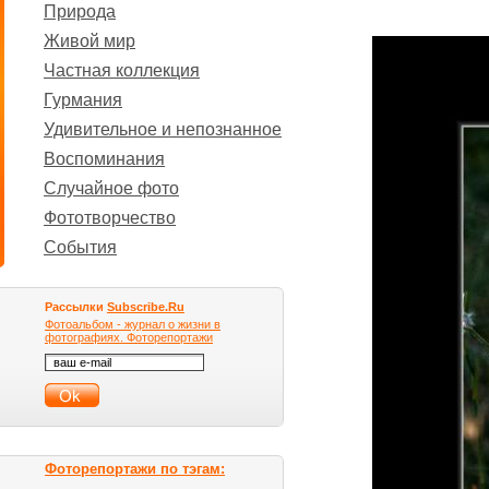
Природа
Живой мир
Частная коллекция
Гурмания
Удивительное и непознанное
Воспоминания
Случайное фото
Фототворчество
События
Рассылки
Subscribe.Ru
Фотоальбом - журнал о жизни в
фотографиях. Фоторепортажи
Фоторепортажи по тэгам: