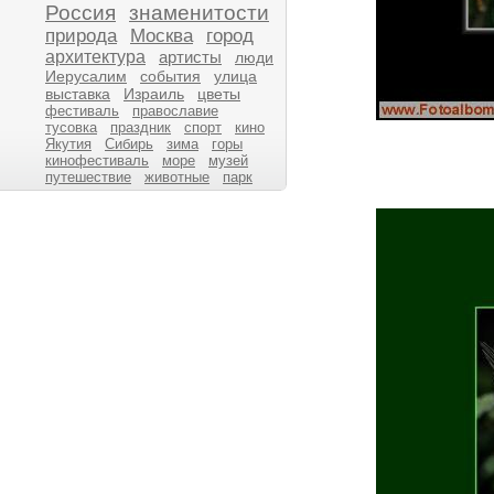
Россия
знаменитости
природа
Москва
город
архитектура
артисты
люди
Иерусалим
события
улица
выставка
Израиль
цветы
фестиваль
православие
тусовка
праздник
спорт
кино
Якутия
Сибирь
зима
горы
кинофестиваль
море
музей
путешествие
животные
парк