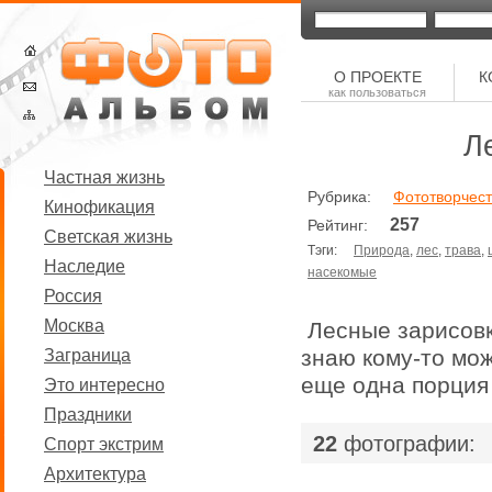
О ПРОЕКТЕ
К
как пользоваться
Л
Частная жизнь
Рубрика:
Фототворчест
Кинофикация
257
Рейтинг:
Светская жизнь
Тэги:
Природа
,
лес
,
трава
,
Наследие
насекомые
Россия
Москва
Лесные зарисовк
знаю кому-то мож
Заграница
еще одна порция
Это интересно
Праздники
22
фотографии:
Спорт экстрим
Архитектура