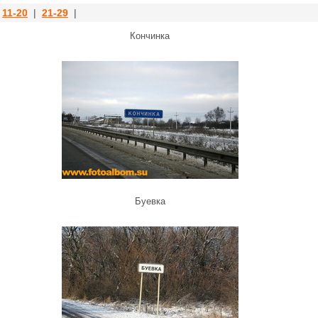
|
11-20
|
21-29
|
Кончинка
Буевка