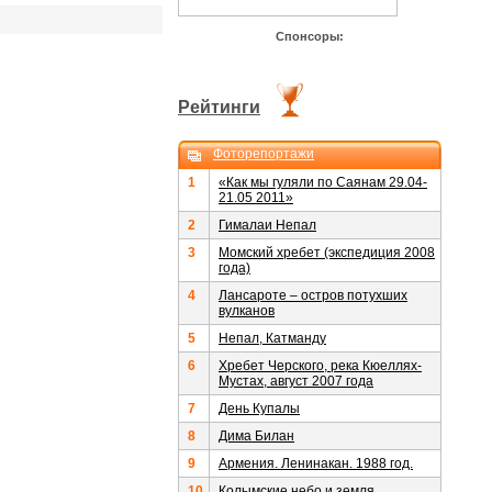
Спонсоры:
Рейтинги
Фоторепортажи
1
«Как мы гуляли по Саянам 29.04-
21.05 2011»
2
Гималаи Непал
3
Момский хребет (экспедиция 2008
года)
4
Лансароте – остров потухших
вулканов
5
Непал, Катманду
6
Хребет Черского, река Кюеллях-
Мустах, август 2007 года
7
День Купалы
8
Дима Билан
9
Армения. Ленинакан. 1988 год.
10
Колымские небо и земля