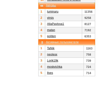
Авторы
1
luminaru
11356
2
virsis
9258
3
AllaPavlova1
8127
4
matan
7192
5
politen
6353
Активные пользователи
1
TaNik
1163
2
neolexx
758
3
Lorik19k
739
4
moskvichka
724
5
Ilves
714