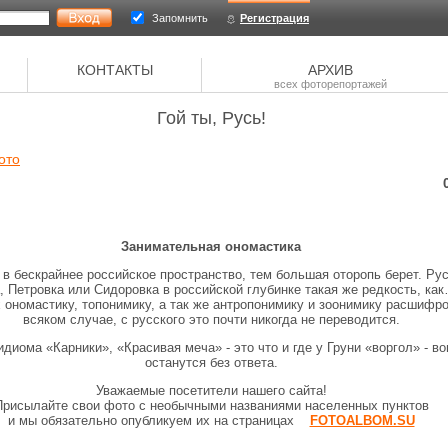
Запомнить
Регистрация
КОНТАКТЫ
АРХИВ
всех фоторепортажей
Гой ты, Русь!
ото
Занимательная ономастика
 бескрайнее российское пространство, тем большая оторопь берет. Ру
, Петровка или Сидоровка в российской глубинке такая же редкость, как
 ономастику, топонимику, а так же антропонимику и зоонимику расшифр
всяком случае, с русского это почти никогда не переводится.
иома «Карники», «Красивая меча» - это что и где у Груни «воргол» - во
останутся без ответа.
Уважаемые посетители нашего сайта!
Присылайте свои фото с необычными названиями населенных пунктов
и мы обязательно опубликуем их на страницах
FOTOALBOM.SU