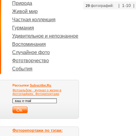
Природа
| 1-10 
29
фотографий:
Живой мир
Частная коллекция
Гурмания
Удивительное и непознанное
Воспоминания
Случайное фото
Фототворчество
События
Рассылки
Subscribe.Ru
Фотоальбом - журнал о жизни в
фотографиях. Фоторепортажи
Фоторепортажи по тэгам: