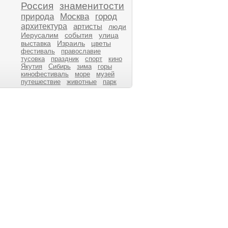
Россия
знаменитости
природа
Москва
город
архитектура
артисты
люди
Иерусалим
события
улица
выставка
Израиль
цветы
фестиваль
православие
тусовка
праздник
спорт
кино
Якутия
Сибирь
зима
горы
кинофестиваль
море
музей
путешествие
животные
парк