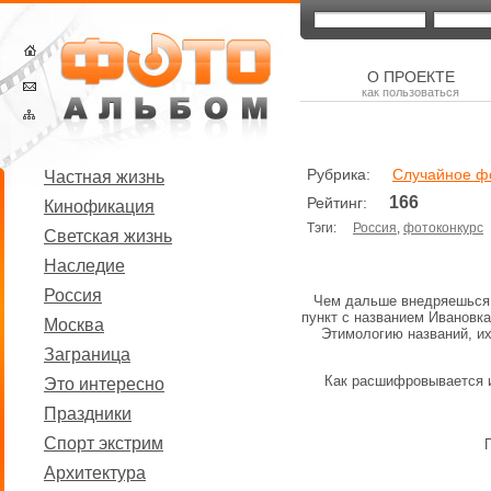
О ПРОЕКТЕ
как пользоваться
Рубрика:
Случайное ф
Частная жизнь
166
Рейтинг:
Кинофикация
Тэги:
Россия
,
фотоконкурс
Светская жизнь
Наследие
Россия
Чем дальше внедряешься в
пункт с названием Ивановка
Москва
Этимологию названий, их
Заграница
Как расшифровывается ид
Это интересно
Праздники
Спорт экстрим
Архитектура