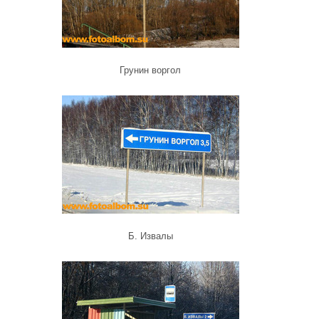
Грунин воргол
Б. Извалы