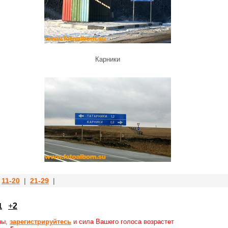
Карники
|
11-20
|
21-29
|
1
+
2
ны,
зарегистрируйтесь
и сила Вашего голоса возрастет