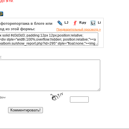
 до
5
-ти.
LJ
Я.ру
Li
 фоторепортажа в блоге или
код из этой формы:
Предварительный просмотр »
:
ифры