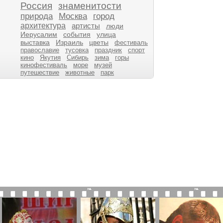
Россия
знаменитости
природа
Москва
город
архитектура
артисты
люди
Иерусалим
события
улица
выставка
Израиль
цветы
фестиваль
православие
тусовка
праздник
спорт
кино
Якутия
Сибирь
зима
горы
кинофестиваль
море
музей
путешествие
животные
парк