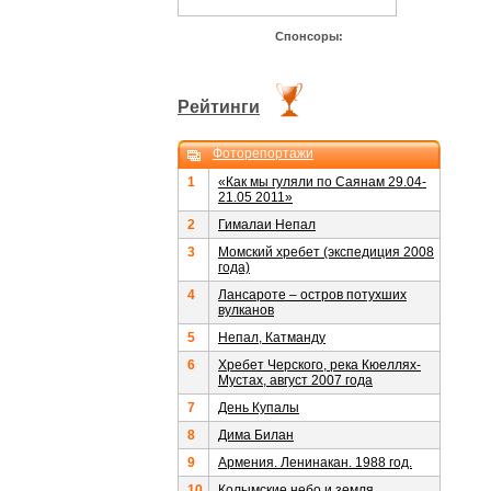
Спонсоры:
Рейтинги
Фоторепортажи
1
«Как мы гуляли по Саянам 29.04-
21.05 2011»
2
Гималаи Непал
3
Момский хребет (экспедиция 2008
года)
4
Лансароте – остров потухших
вулканов
5
Непал, Катманду
6
Хребет Черского, река Кюеллях-
Мустах, август 2007 года
7
День Купалы
8
Дима Билан
9
Армения. Ленинакан. 1988 год.
10
Колымские небо и земля