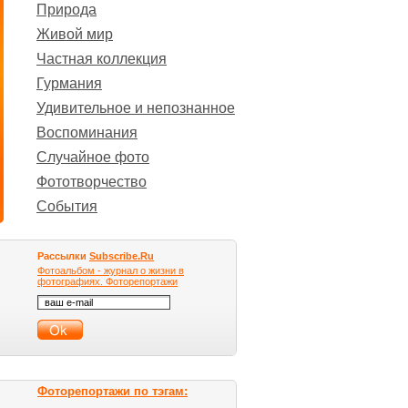
Природа
Живой мир
Частная коллекция
Гурмания
Удивительное и непознанное
Воспоминания
Случайное фото
Фототворчество
События
Рассылки
Subscribe.Ru
Фотоальбом - журнал о жизни в
фотографиях. Фоторепортажи
Фоторепортажи по тэгам: