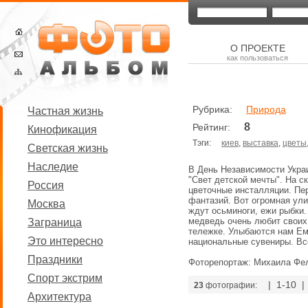
О ПРОЕКТЕ
как пользоваться
Рубрика:
Природа
Частная жизнь
8
Рейтинг:
Кинофикация
Тэги:
киев
,
выставка
,
цветы
Светская жизнь
Наследие
В День Независимости Украи
"Свет детской мечты". На 
Россия
цветочные инсталляции. Пе
фантазий. Вот огромная ули
Москва
ждут осьминоги, ежи рыбки
медведь очень любит своих 
Заграница
тележке. Улыбаются нам Ем
Это интересно
национальные сувениры. Вс
Праздники
Фоторепортаж: Михаила Фе
Спорт экстрим
| 1-10 
23
фотографии:
Архитектура