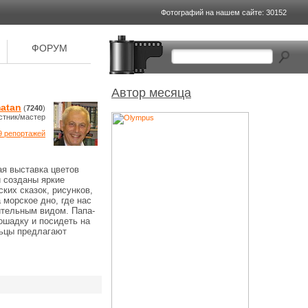
Фотографий на
нашем сайте: 30152
ФОРУМ
Автор месяца
atan
(
7240
)
стник/мастер
9 репортажей
ая выставка цветов
 созданы яркие
ких сказок, рисунков,
морское дно, где нас
ительным видом. Папа-
ошадку и посидеть на
льцы предлагают