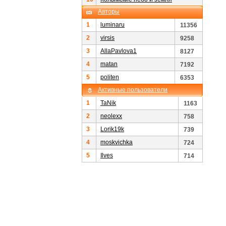
Авторы
1
luminaru
11356
2
virsis
9258
3
AllaPavlova1
8127
4
matan
7192
5
politen
6353
Активные пользователи
1
TaNik
1163
2
neolexx
758
3
Lorik19k
739
4
moskvichka
724
5
Ilves
714