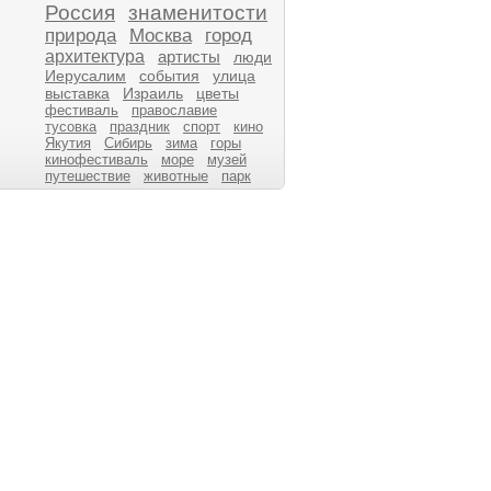
Россия
знаменитости
природа
Москва
город
архитектура
артисты
люди
Иерусалим
события
улица
выставка
Израиль
цветы
фестиваль
православие
тусовка
праздник
спорт
кино
Якутия
Сибирь
зима
горы
кинофестиваль
море
музей
путешествие
животные
парк