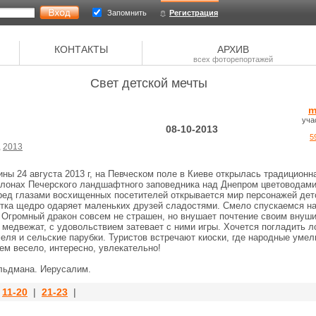
Запомнить
Регистрация
КОНТАКТЫ
АРХИВ
всех фоторепортажей
Свет детской мечты
m
уча
08-10-2013
5
,
2013
ны 24 августа 2013 г, на Певческом поле в Киеве открылась традиционн
склонах Печерского ландшафтного заповедника над Днепром цветоводами
ред глазами восхищенных посетителей открывается мир персонажей детс
тка щедро одаряет маленьких друзей сладостями. Смело спускаемся на 
. Огромный дракон совсем не страшен, но внушает почтение своим внуш
медвежат, с удовольствием затевает с ними игры. Хочется погладить л
еля и сельские парубки. Туристов встречают киоски, где народные уме
ем весело, интересно, увлекательно!
льдмана. Иерусалим.
|
11-20
|
21-23
|