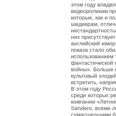
этом году владе
видеороликам пр
которые, как и 
шедеврам, отлич
нестандартностью
них присутствуе
английский юмор
показа стало об
использованием 
фантастической 
войны». Больше 
культовый злоде
встретить, напри
В этом году Росс
среди которых р
компании «Летний
Sandero, всеми л
сумасшедшими бе