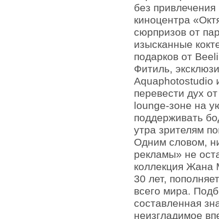
без привлечения
киноцентра «Окт
сюрпризов от пар
изысканные кокт
подарков от Beel
Фитиль, эксклюз
Aquaphotostudio 
перевести дух о
lounge-зоне на у
поддерживать бо
утра зрителям по
Одним словом, н
рекламы» не оста
коллекция Жана 
30 лет, пополня
всего мира. Подб
составленная зн
неизгладимое вп