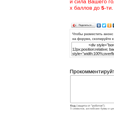
и сила Вашего г
х баллов до
5
-ти.
Поделиться…
Чтобы разместить анонс
на форуме, скопируйте 
Прокомментируйт
Код
(защита от "роботов"):
5 символов, английские буквы и ц