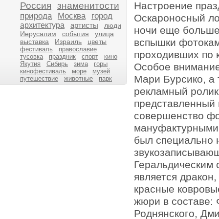
Настроение празд
Россия
знаменитости
природа
Москва
город
Оскароносный ло
архитектура
артисты
люди
ночи еще больше
Иерусалим
события
улица
вспышки фотокам
выставка
Израиль
цветы
фестиваль
православие
проходивших по 
тусовка
праздник
спорт
кино
Якутия
Сибирь
зима
горы
Особое внимание
кинофестиваль
море
музей
Мари Бурсико, а 
путешествие
животные
парк
рекламный ролик
представленный 
совершенство фо
мануфактурными 
был специально 
звукозаписывающ
Геральдическим 
является дракон,
красные ковровы
жюри в составе:
Роднянского, Дм