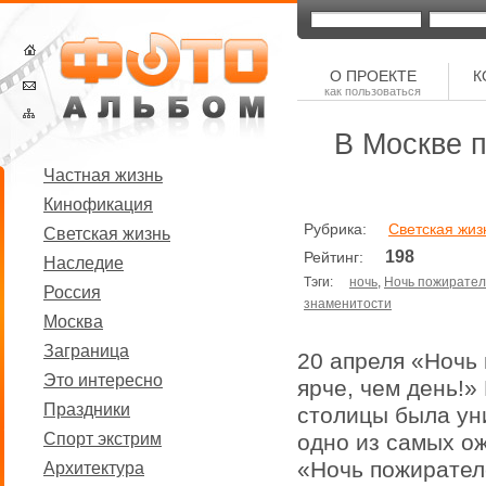
О ПРОЕКТЕ
К
как пользоваться
В Москве 
Частная жизнь
Кинофикация
Рубрика:
Светская жиз
Светская жизнь
198
Рейтинг:
Наследие
Тэги:
ночь
,
Ночь пожирател
Россия
знаменитости
Москва
Заграница
20 апреля «Ночь
Это интересно
ярче, чем день!»
Праздники
столицы была ун
Спорт экстрим
одно из самых о
«Ночь пожирател
Архитектура