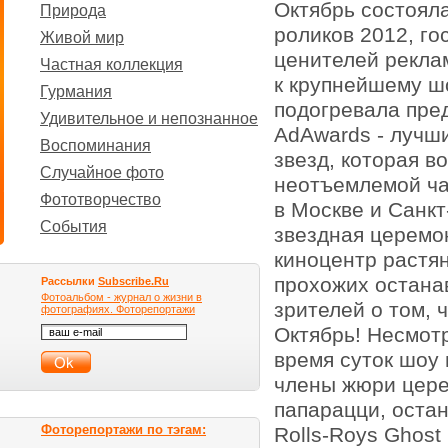
Октябрь состоял
Природа
роликов 2012, го
Живой мир
ценителей реклам
Частная коллекция
к крупнейшему ш
Гурмания
подогревала пре
Удивительное и непознанное
AdAwards - лучш
Воспоминания
звезд, которая в
Случайное фото
неотъемлемой ча
Фототворчество
в Москве и Санкт
События
звездная церемон
киноцентр растя
прохожих остана
Рассылки
Subscribe.Ru
Фотоальбом - журнал о жизни в
зрителей о том, 
фотографиях. Фоторепортажи
Октябрь! Несмот
время суток шоу 
члены жюри цере
папарацци, оста
Фоторепортажи по тэгам:
Rolls-Roys Ghost