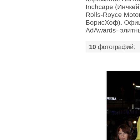
Inchcape (Инчкей
Rolls-Royce Moto
БорисХоф). Офи
AdAwards- элитн
|
10
фотографий: