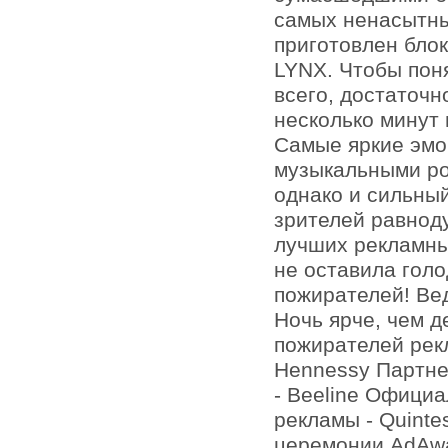
самых ненасытны
приготовлен бло
LYNX. Чтобы пон
всего, достаточн
несколько минут 
Самые яркие эм
музыкальными ро
однако и сильны
зрителей равнод
лучших рекламны
не оставила гол
пожирателей! Вед
Ночь ярче, чем д
пожирателей рек
Hennessy Партнер
- Beeline Офици
рекламы - Quinte
церемонии AdAwar