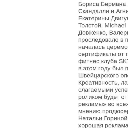
Бориса Бермана 
Скандалли и Агни
Екатерины Двигу
Толстой, Michae
Довженко, Валери
проследовало в п
началась церемо
сертификаты от 
фитнес клуба SK
в этом году был 
Швейцарского опе
Креативность, л
слагаемыми успе
роликом будет о
рекламы» во всех
мнению продюсер
Натальи Гориной,
хорошая реклама 