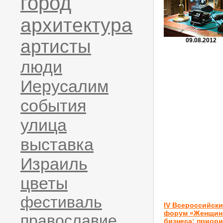
город
архитектура
артисты
09.08.2012
люди
Иерусалим
события
улица
выставка
Израиль
цветы
фестиваль
IV Всероссийск
форум «Женщи
православие
бизнеса: приор