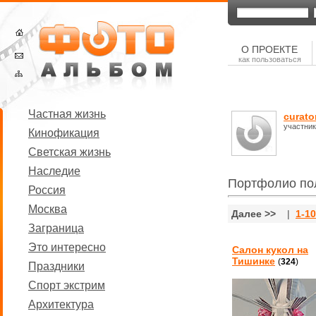
О ПРОЕКТЕ
как пользоваться
Частная жизнь
curato
участни
Кинофикация
Светская жизнь
Наследие
Портфолио по
Россия
Москва
Далее >>
|
1-10
Заграница
Это интересно
Салон кукол на
Тишинке
(
324
)
Праздники
Спорт экстрим
Архитектура