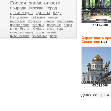
Россия
знаменитости
природа
Москва
город
архитектура
артисты
люди
Иерусалим
события
улица
выставка
Израиль
цветы
фестиваль
православие
тусовка
праздник
спорт
27.11.2008
кино
Якутия
Сибирь
зима
горы
кинофестиваль
море
музей
путешествие
животные
парк
Окрестность хр
Спасителя
(
191
)
03.08.2008
Далее >>
| 1-4 