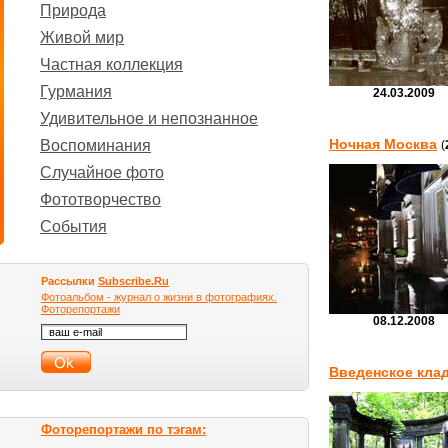
Природа
Живой мир
Частная коллекция
Гурмания
24.03.2009
Удивительное и непознанное
Ночная Москва
Воспоминания
(
Случайное фото
Фототворчество
События
Рассылки
Subscribe.Ru
Фотоальбом - журнал о жизни в фотографиях.
Фоторепортажи
08.12.2008
Введенское кла
Фоторепортажи по тэгам: