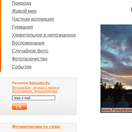
Природа
Живой мир
Частная коллекция
Гурмания
Удивительное и непознанное
Воспоминания
Случайное фото
Фототворчество
События
Рассылки
Subscribe.Ru
Фотоальбом - журнал о жизни в
фотографиях. Фоторепортажи
Фоторепортажи по тэгам: