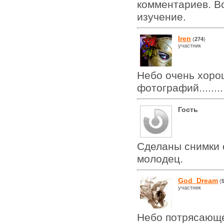
комментариев. В
изучение.
Iren
(
274
)
участник
Небо очень хорош
фотографий........
Гость
Сделаны снимки с
молодец.
God_Dream
(
участник
Небо потрясающ