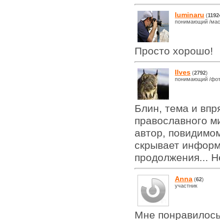
luminaru
(
1192
понимающий /мас
Просто хорошо!
Ilves
(
2792
)
понимающий /фот
Блин, тема и впр
православного ми
автор, повидимом
скрывает информа
продолжения... 
Anna
(
62
)
участник
Мне понравилось