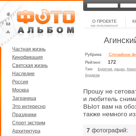
О ПРОЕКТЕ
К
как пользоваться
Агински
Частная жизнь
Рубрика:
Случайное ф
Кинофикация
172
Рейтинг:
Светская жизнь
Тэги:
Бурятия
,
дацан
,
Агин
Наследие
буддизм
Россия
Москва
Прошу не сетоват
и любитель снима
Заграница
ВЫот вам на обоз
Это интересно
также немного из
Праздники
Спорт экстрим
|
7
фотографий:
Архитектура