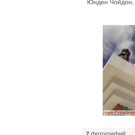
Юнден Чойдон, 
|
7
фотографий: