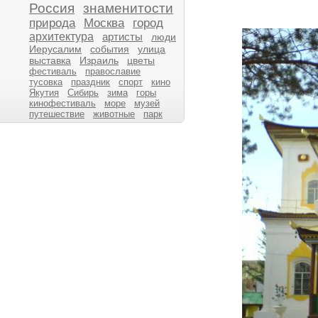
Россия
знаменитости
природа
Москва
город
архитектура
артисты
люди
Иерусалим
события
улица
выставка
Израиль
цветы
фестиваль
православие
тусовка
праздник
спорт
кино
Якутия
Сибирь
зима
горы
кинофестиваль
море
музей
путешествие
животные
парк