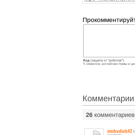
Прокомментируйт
Код
(защита от "роботов"):
5 символов, английские буквы и ц
Комментарии
26
комментариев
mobydick47
(
участник