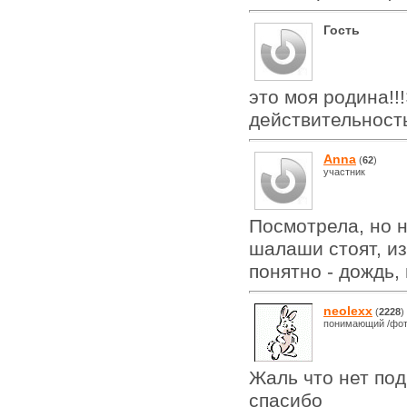
Гость
это моя родина!!
действительность
Anna
(
62
)
участник
Посмотрела, но н
шалаши стоят, из
понятно - дождь, 
neolexx
(
2228
)
понимающий /фот
Жаль что нет под
спасибо