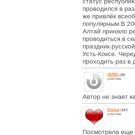
статус республик
проводился в раз
же привлёк всео
популярным.В 20
Алтай приняло р
проводиться в се
праздник русско
Усть-Коксе. Чере
проходить раз в 
JUSU
(
20
)
участник
Автор не знает ка
Gulya
(
337
)
участник
Посмотрела еще 