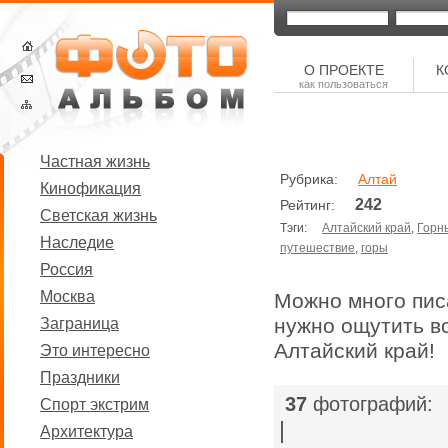
О ПРОЕКТЕ
К
как пользоваться
Частная жизнь
Рубрика:
Алтай
Кинофикация
242
Рейтинг:
Светская жизнь
Тэги:
Алтайский край
,
Горн
Наследие
путешествие
,
горы
Россия
Москва
Можно много писа
нужно ощутить в
Заграница
Алтайский край!
Это интересно
Праздники
37
фотографий:
Спорт экстрим
|
Архитектура