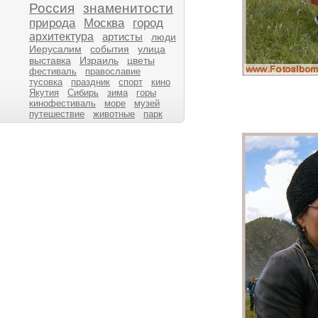
Россия
знаменитости
природа
Москва
город
архитектура
артисты
люди
Иерусалим
события
улица
выставка
Израиль
цветы
фестиваль
православие
тусовка
праздник
спорт
кино
Якутия
Сибирь
зима
горы
кинофестиваль
море
музей
путешествие
животные
парк