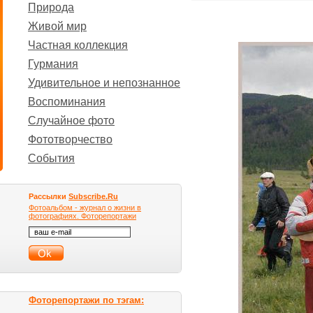
Природа
Живой мир
Частная коллекция
Гурмания
Удивительное и непознанное
Воспоминания
Случайное фото
Фототворчество
События
Рассылки
Subscribe.Ru
Фотоальбом - журнал о жизни в
фотографиях. Фоторепортажи
Фоторепортажи по тэгам: