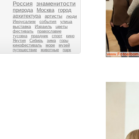
Россия
знаменитости
природа
Москва
город
архитектура
артисты
люди
Иерусалим
события
улица
выставка
Израиль
цветы
фестиваль
православие
тусовка
праздник
спорт
кино
Якутия
Сибирь
зима
горы
кинофестиваль
море
музей
путешествие
животные
парк