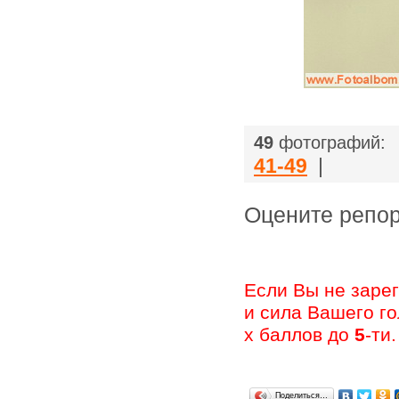
49
фотографий:
41-49
|
Оцените ре
Если Вы не заре
и сила Вашего г
х баллов до
5
-ти.
Поделиться…