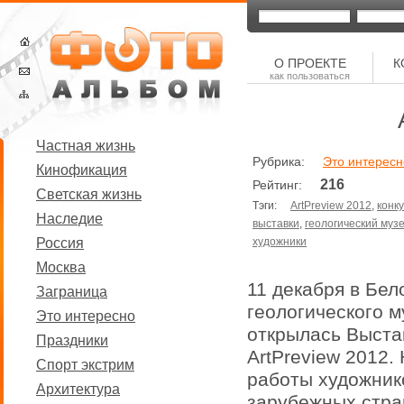
О ПРОЕКТЕ
К
как пользоваться
Частная жизнь
Рубрика:
Это интересн
Кинофикация
216
Рейтинг:
Светская жизнь
Тэги:
ArtPreview 2012
,
конк
Наследие
выставки
,
геологический муз
Россия
художники
Москва
11 декабря в Бел
Заграница
геологического м
Это интересно
открылась Выста
Праздники
ArtPreview 2012.
Спорт экстрим
работы художнико
Архитектура
зарубежных стра