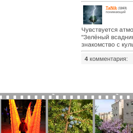
TaNik
(
1163
)
понимающий
Чувствуется атм
"Зелёный всадник
знакомство с кул
|
4
комментария: