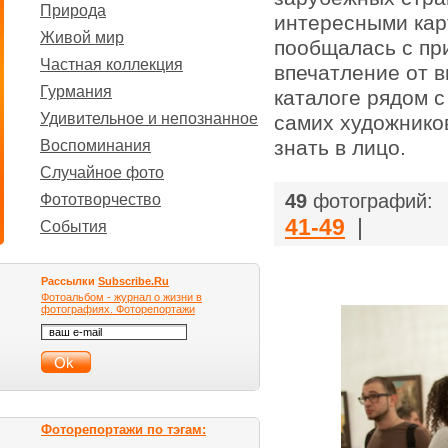
Природа
интересными кар
Живой мир
пообщалась с пр
Частная коллекция
впечатление от в
Гурмания
каталоге рядом с
Удивительное и непознанное
самих художнико
знать в лицо.
Воспоминания
Случайное фото
49
фотографий:
Фототворчество
41-49
|
События
Рассылки
Subscribe.Ru
Фотоальбом - журнал о жизни в
фотографиях. Фоторепортажи
Фоторепортажи по тэгам: