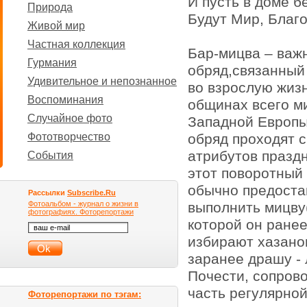
И пусть в доме б
Природа
Будут Мир, Благо
Живой мир
Частная коллекция
Бар-мицва – важ
Гурмания
обряд,связанный
Удивительное и непознанное
во взрослую жизн
Воспоминания
общинах всего ми
Случайное фото
Западной Европы
Фототворчество
обряд проходят 
атрибутов празд
События
этот поворотный 
обычно предоста
Рассылки
Subscribe.Ru
Фотоальбом - журнал о жизни в
выполнить мицву(
фотографиях. Фоторепортажи
которой он ранее
избирают хазано
заранее драшу - 
Почести, сопрово
часть регулярной
Фоторепортажи по тэгам: