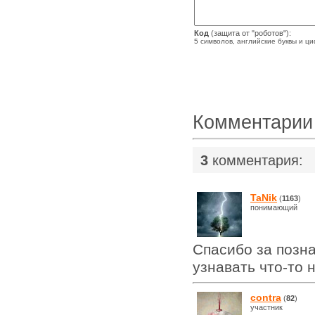
Код
(защита от "роботов"):
5 символов, английские буквы и ц
Комментарии
3
комментария:
TaNik
(
1163
)
понимающий
Спасибо за позн
узнавать что-то 
contra
(
82
)
участник