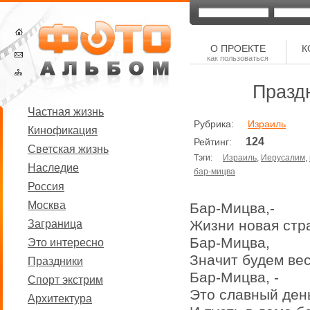
О ПРОЕКТЕ
К
как пользоваться
Празд
Частная жизнь
Рубрика:
Израиль
Кинофикация
124
Рейтинг:
Светская жизнь
Тэги:
Израиль
,
Иерусалим
,
Наследие
бар-мицва
Россия
Москва
Бар-Мицва,-
Жизни новая стр
Заграница
Бар-Мицва,
Это интересно
Значит будем вес
Праздники
Бар-Мицва, -
Спорт экстрим
Это славный ден
Архитектура