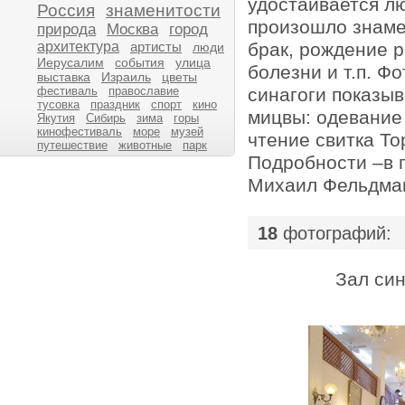
удостаивается л
Россия
знаменитости
произошло знаме
природа
Москва
город
архитектура
артисты
брак, рождение 
люди
Иерусалим
события
улица
болезни и т.п. Ф
выставка
Израиль
цветы
фестиваль
православие
синагоги показы
тусовка
праздник
спорт
кино
мицвы: одевание 
Якутия
Сибирь
зима
горы
кинофестиваль
море
музей
чтение свитка То
путешествие
животные
парк
Подробности –в п
Михаил Фельдма
18
фотографий:
Зал син