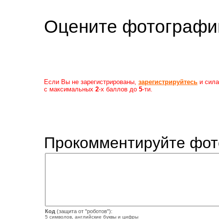
Оцените фотогр
Если Вы не зарегистрированы,
зарегистрируйтесь
и сила
с максимальных
2
-х баллов до
5
-ти.
Прокомментируйте фот
Код
(защита от "роботов"):
5 символов, английские буквы и цифры