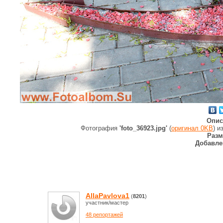
Опис
Фотография
'foto_36923.jpg'
(
оригинал 0KB
) 
Разм
Добавле
AllaPavlova1
(
8201
)
участник/мастер
48 репортажей