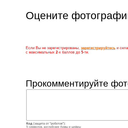
Оцените фотогр
Если Вы не зарегистрированы,
зарегистрируйтесь
и сила
с максимальных
2
-х баллов до
5
-ти.
Прокомментируйте фот
Код
(защита от "роботов"):
5 символов, английские буквы и цифры