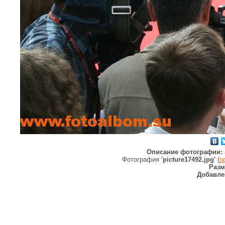
Описание фотографии:
Фотография
'picture17492.jpg'
(
о
Разм
Добавле