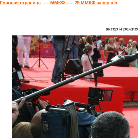
Главная страница
—
ММКФ
—
29 ММКФ завершен
актер и режи