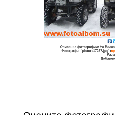
Описание фотографии:
На Валаа
Фотография
'picture17267.jpg'
(
ор
Разм
Добавле