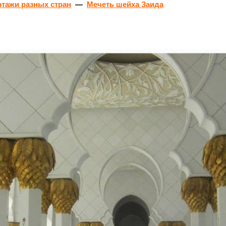
ртажи разных стран
—
Мечеть шейха Заида