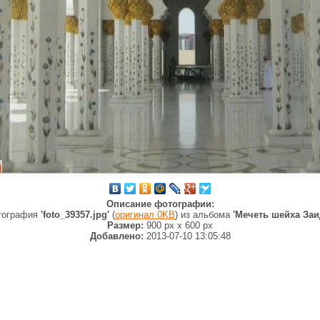
Описание фотографии:
тография
'foto_39357.jpg'
(
оригинал 0KB
) из альбома
'Мечеть шейха Заи
Размер:
900 px
x
600 px
Добавлено:
2013-07-10 13:05:48