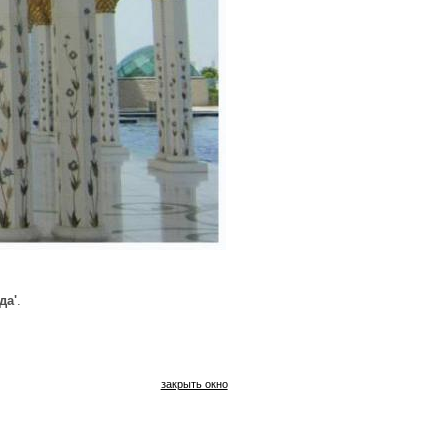
да'
.
закрыть окно