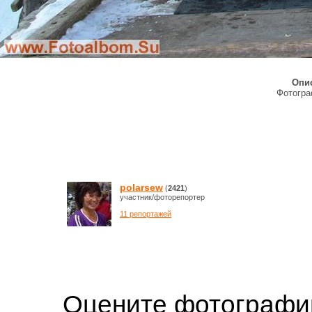
Опи
Фотогр
polarsew
(
2421
)
участник/фоторепортер
11 репортажей
Оцените фотогр