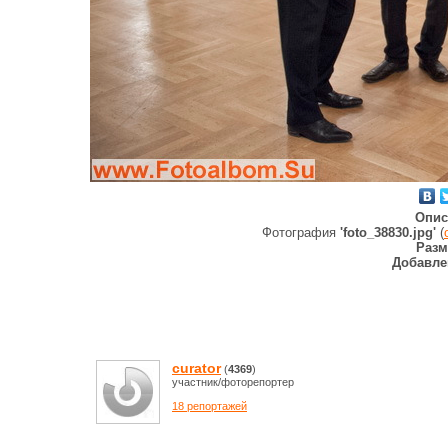
Опис
Фотография
'foto_38830.jpg'
(
Разм
Добавле
curator
(
4369
)
участник/фоторепортер
18 репортажей