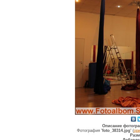
Описание фотогра
Фотография
'foto_38314.jpg'
(
ор
Разм
Добавле