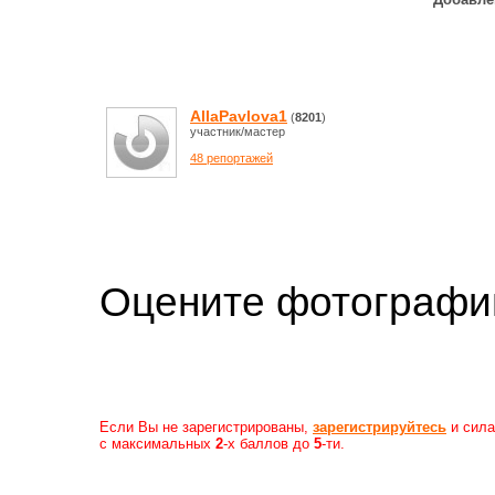
AllaPavlova1
(
8201
)
участник/мастер
48 репортажей
Оцените фотогр
Если Вы не зарегистрированы,
зарегистрируйтесь
и сила
с максимальных
2
-х баллов до
5
-ти.