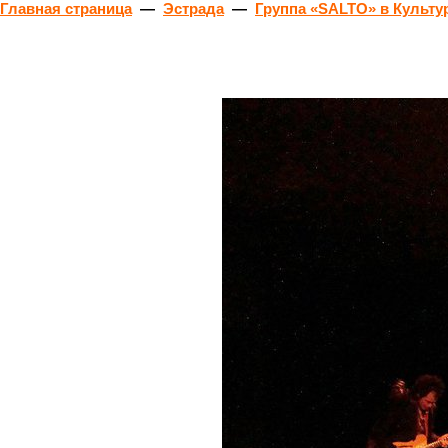
Главная страница
—
Эстрада
—
Группа «SALTO» в Культ