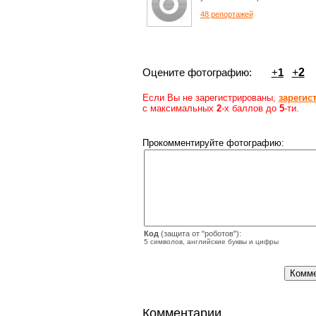
48 репортажей
Оцените фотографию:
+
1
+
2
Если Вы не зарегистрированы,
зарегис
с максимальных
2
-х баллов до
5
-ти.
Прокомментируйте фотографию:
Код
(защита от "роботов"):
5 символов, английские буквы и цифры
Комментарии