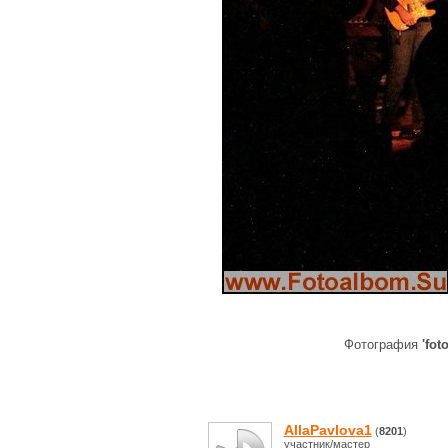
Фотография
'fot
AllaPavlova1
(
8201
)
участник/мастер