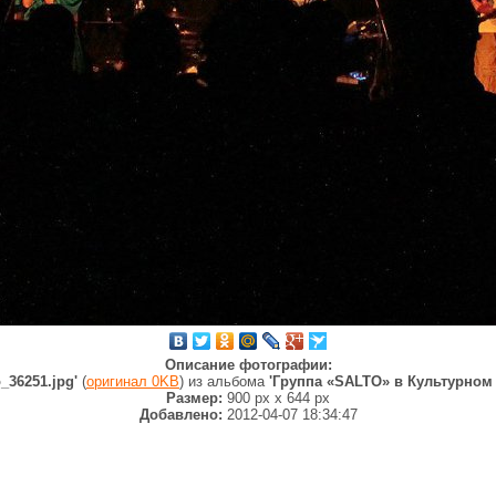
Описание фотографии:
o_36251.jpg'
(
оригинал 0KB
) из альбома
'Группа «SALTO» в Культурном
Размер:
900 px
x
644 px
Добавлено:
2012-04-07 18:34:47