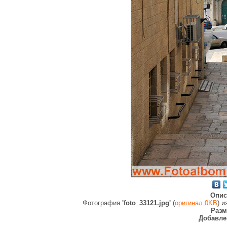
Опис
Фотография
'foto_33121.jpg'
(
оригинал 0KB
) 
Разм
Добавле