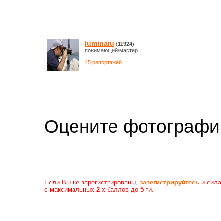
luminaru
(
11924
)
понимающий/мастер
45 репортажей
Оцените фотогр
Если Вы не зарегистрированы,
зарегистрируйтесь
и сила
с максимальных
2
-х баллов до
5
-ти.