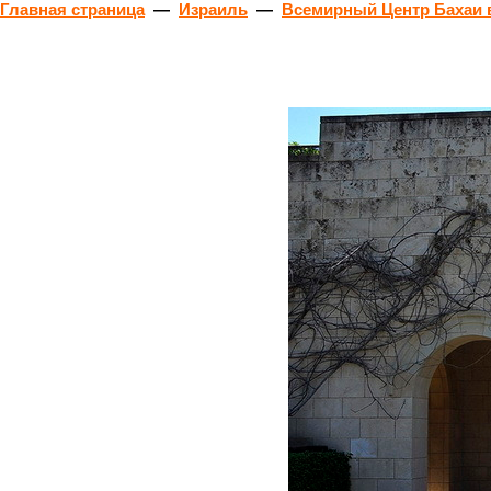
Главная страница
—
Израиль
—
Всемирный Центр Бахаи в