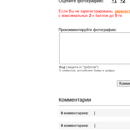
Оцените фотографию:
+
1
+
2
Если Вы не зарегистрированы,
зарегис
с максимальных
2
-х баллов до
5
-ти.
Прокомментируйте фотографию:
Код
(защита от "роботов"):
5 символов, английские буквы и цифры
Комментарии
|
0
комментариев:
|
0
комментариев: