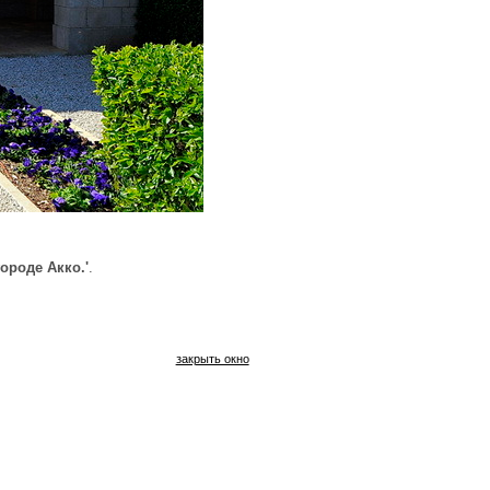
ороде Акко.'
.
закрыть окно