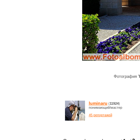
Фотография
'
luminaru
(
11924
)
понимающий/мастер
45 репортажей