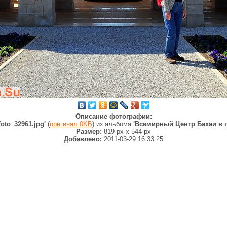
Описание фотографии:
foto_32961.jpg'
(
оригинал 0KB
) из альбома
'Всемирный Центр Бахаи в г
Размер:
819 px
x
544 px
Добавлено:
2011-03-29 16:33:25