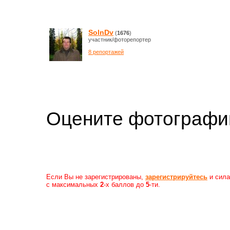
SolnDv
(
1676
)
участник/фоторепортер
8 репортажей
Оцените фотогр
Если Вы не зарегистрированы,
зарегистрируйтесь
и сила
с максимальных
2
-х баллов до
5
-ти.