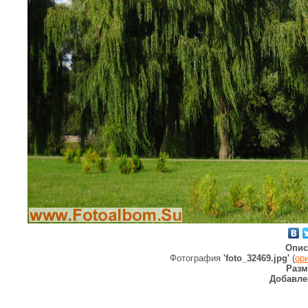
Опис
Фотография
'foto_32469.jpg'
(
ор
Разм
Добавле