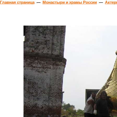
Главная страница
—
Монастыри и храмы России
—
Актер