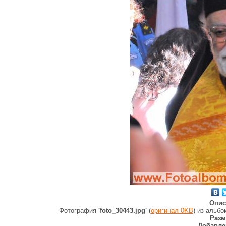
Опис
Фотография
'foto_30443.jpg'
(
оригинал 0KB
) из альб
Разм
Добавле