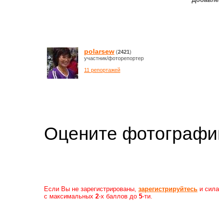
polarsew
(
2421
)
участник/фоторепортер
11 репортажей
Оцените фотогр
Если Вы не зарегистрированы,
зарегистрируйтесь
и сила
с максимальных
2
-х баллов до
5
-ти.