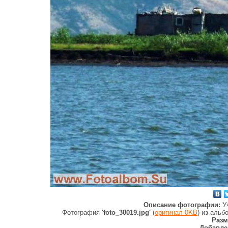
Описание фотографии:
У
Фотография
'foto_30019.jpg'
(
оригинал 0KB
) из аль
Разм
Добавле