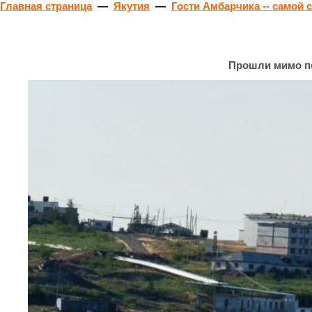
Главная страница
—
Якутия
—
Гости Амбарчика -- самой 
Прошли мимо по